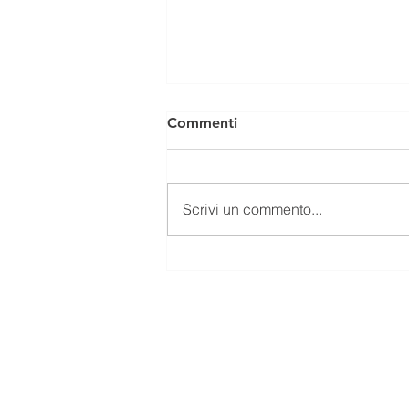
Commenti
Scrivi un commento...
"Siamo Rimasti a Piedi”,
dissero in 1°MB..