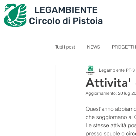
LEGAMBIENTE
IL CIRCOLO
PROGET
Circolo di Pistoia
Tutti i post
NEWS
PROGETTI E
Legambiente PT
3
SEZIONE GIOVANI
VIDEOL
Attivita'
Aggiornamento:
20 lug 2
PERCORSI
RICETTE
C
Quest'anno abbiamo ri
che soggiornano al 
IL TESORO DELLA MONTAGNA
Le stesse attività po
presso scuole o circo