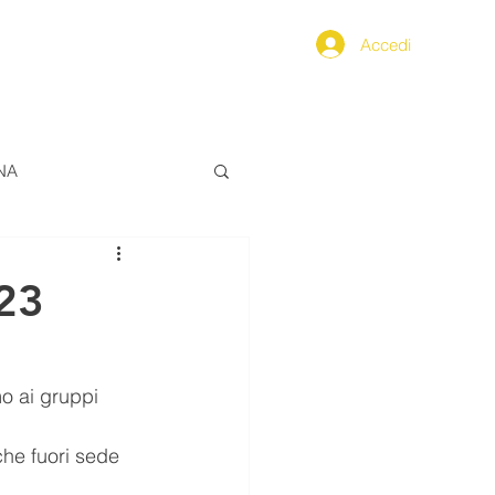
Accedi
PPENNINO
SEGNALAZIONI
NA
ALIMENTAZIONE
023
ERO
o ai gruppi 
FarCom2024
che fuori sede 