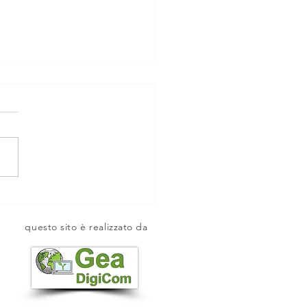
nda apistica "Simone
i"
questo sito è realizzato da