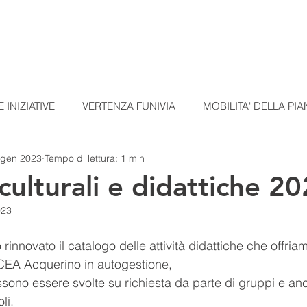
TI
TESSERAMENTO
BLOG
UN ALTRO A
 INIZIATIVE
VERTENZA FUNIVIA
MOBILITA' DELLA PIA
 gen 2023
Tempo di lettura: 1 min
EZIONI
COMUNICATI STAMPA
MATERIALI SCUOLE
 culturali e didattiche 2
023
omunicato Progetto FarmCom
provvisori
REPORT DI PI
nnovato il catalogo delle attività didattiche che offriam
CEA Acquerino in autogestione,
RepTesMont
ATTIVITA' DIDATTICHE
Agricoltura
ssono essere svolte su richiesta da parte di gruppi e an
li.