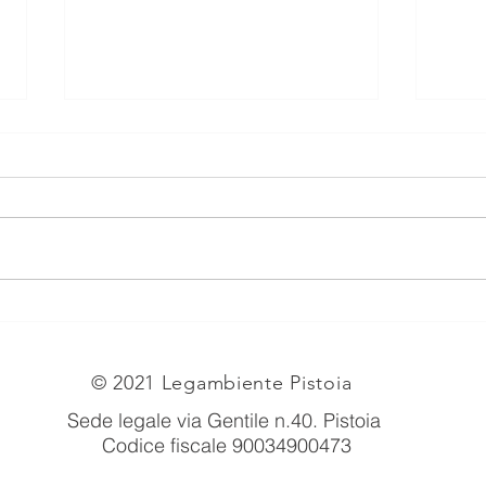
Mappa delle aziende e dei
Azie
mercatini biologici
Zarr
© 2021 Legambiente Pistoia
Sede legale via Gentile n.40
. Pistoia
Codice fiscale 90034900473