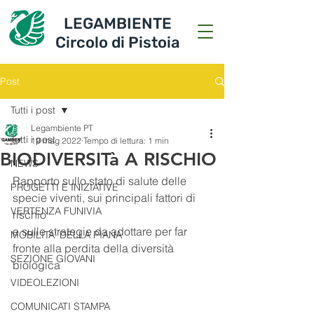
LEGAMBIENTE
Circolo di Pistoia
Post
Tutti i post
Legambiente PT
Tutti i post
19 mag 2022
Tempo di lettura: 1 min
BIODIVERSITà A RISCHIO
NEWS
Rapporto sullo stato di salute delle 
PROGETTI E INIZIATIVE
specie viventi, sui principali fattori di 
VERTENZA FUNIVIA
rischio
e sulle strategie da adottare per far 
MOBILITA' DELLA PIANA
fronte alla perdita della diversità 
SEZIONE GIOVANI
biologica
VIDEOLEZIONI
COMUNICATI STAMPA