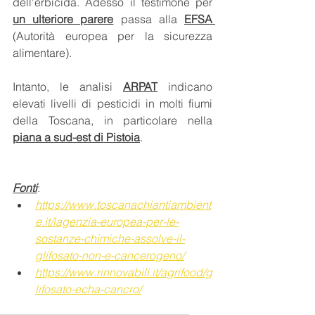
dell'erbicida. Adesso il testimone per 
un ulteriore parere
 passa alla 
EFSA 
(Autorità europea per la sicurezza 
alimentare).
Intanto, le analisi 
ARPAT
 indicano 
elevati livelli di pesticidi in molti fiumi 
della Toscana, in particolare nella 
piana a sud-est di Pistoia
.
Fonti
:
https://www.toscanachiantiambient
e.it/lagenzia-europea-per-le-
sostanze-chimiche-assolve-il-
glifosato-non-e-cancerogeno/
https://www.rinnovabili.it/agrifood/g
lifosato-echa-cancro/