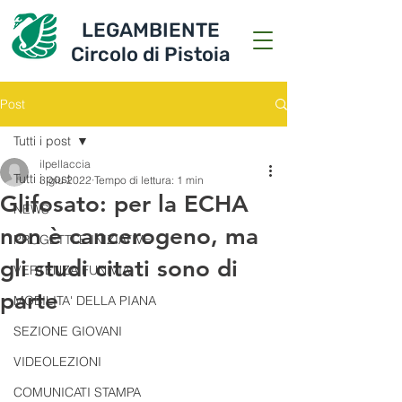
LEGAMBIENTE
Circolo di Pistoia
Post
Tutti i post
ilpellaccia
Tutti i post
3 giu 2022
Tempo di lettura: 1 min
Glifosato: per la ECHA
NEWS
non è cancerogeno, ma
PROGETTI E INIZIATIVE
gli studi citati sono di
VERTENZA FUNIVIA
parte
MOBILITA' DELLA PIANA
SEZIONE GIOVANI
VIDEOLEZIONI
COMUNICATI STAMPA