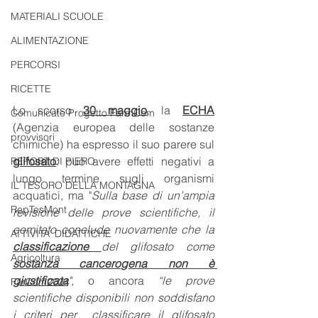
MATERIALI SCUOLE
ALIMENTAZIONE
PERCORSI
RICETTE
Lo scorso 
30 maggio
, la 
ECHA
Comunicato Progetto FarmCom
(Agenzia europea delle sostanze 
provvisori
chimiche) ha espresso il suo parere sul 
glifosato
: può avere effetti negativi a 
REPORT DI PIERO
lungo termine sugli organismi 
IL TESORO DELLA MONTAGNA
acquatici, ma "
Sulla base di un’ampia 
RepTesMont
revisione delle prove scientifiche, il  
comitato conclude nuovamente che la 
ATTIVITA' DIDATTICHE
classificazione 
del glifosato come  
Agricoltura
sostanza cancerogena non è 
giustificata
", 
o ancora
 “le prove 
FarCom2024
scientifiche disponibili non soddisfano 
i criteri per  classificare il glifosato 