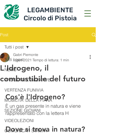
LEGAMBIENTE
Circolo di Pistoia
Post
Tutti i post
Gabri Piemonte
Tutti i post
9 gen 2021
Tempo di lettura: 1 min
L'Idrogeno, il
NEWS
combustibile del futuro
PROGETTI E INIZIATIVE
VERTENZA FUNIVIA
Cos'è l'Idrogeno?
MOBILITA' DELLA PIANA
È un gas presente in natura e viene 
SEZIONE GIOVANI
rappresentato con la lettera H
VIDEOLEZIONI
Dove si trova in natura?
COMUNICATI STAMPA