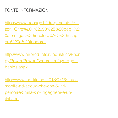
FONTE INFORMAZIONI:
https://www.ecoage.it/idrogeno.htm#:~:
text=Oltre%20il%2090%25%20degli%2
0atomi,gas%20incolore%2C%20insap
ore%20e%20inodore.
http://www.airproducts.it/Industries/Ener
gy/Power/Power-Generation/hydrogen-
basics.aspx
http://www.inedito.net/2018/07/28/lauto
mobile-ad-acqua-che-con-5-litri-
percorre-5mila-km-lingegnere-e-un-
italiano/
NEWS