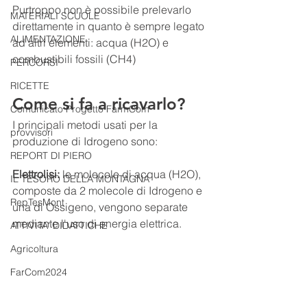
Purtroppo non è possibile prelevarlo 
MATERIALI SCUOLE
direttamente in quanto è sempre legato 
ALIMENTAZIONE
ad altri elementi: acqua (H2O) e 
combustibili fossili (CH4)
PERCORSI
RICETTE
Come si fa a ricavarlo?
Comunicato Progetto FarmCom
I principali metodi usati per la 
provvisori
produzione di Idrogeno sono:
REPORT DI PIERO
Elettrolisi:
 le molecole di acqua (H2O), 
IL TESORO DELLA MONTAGNA
composte da 2 molecole di Idrogeno e 
RepTesMont
una di Ossigeno, vengono separate 
mediante l'uso di energia elettrica.
ATTIVITA' DIDATTICHE
Agricoltura
FarCom2024