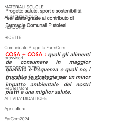
MATERIALI SCUOLE
Progetto salute, sport e sostenibilità 
ALIMENTAZIONE
realizzato grazie al contributo di 
Farmacie Comunali Pistoiesi 
PERCORSI
RICETTE
Comunicato Progetto FarmCom
COSA + COSA :
quali gli alimenti 
provvisori
da consumare in maggior 
REPORT DI PIERO
quantità e frequenza e quali no; i 
trucchi e le strategie per un minor 
IL TESORO DELLA MONTAGNA
impatto ambientale dei nostri 
RepTesMont
piatti e una miglior salute.
ATTIVITA' DIDATTICHE
Agricoltura
FarCom2024