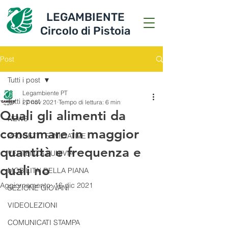
LEGAMBIENTE
Circolo di Pistoia
Post
Tutti i post
Legambiente PT
Tutti i post
27 nov 2021
Tempo di lettura: 6 min
Quali gli alimenti da
NEWS
consumare in maggior
PROGETTI E INIZIATIVE
quantità e frequenza e
VERTENZA FUNIVIA
quali no
MOBILITA' DELLA PIANA
Aggiornamento:
16 dic 2021
SEZIONE GIOVANI
VIDEOLEZIONI
COMUNICATI STAMPA