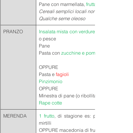
Pane con marmellata, 
frutta fresca 
Cereali semplici locali non zuccherati come av
Qualche seme oleoso 
PRANZO
Insalata mista con verdure
 crude di stagione,
o pesce
Pane  
Pasta con 
zucchine e pomodorini
OPPURE 
Pasta e 
fagioli 
Pinzimonio 
OPPURE 
Minestra di pane (o ribollita) con 
Rape cotte 
MERENDA
1 frutto
, di stagione es: pera e pezzo di 
mirtilli 
OPPURE macedonia di frutta 