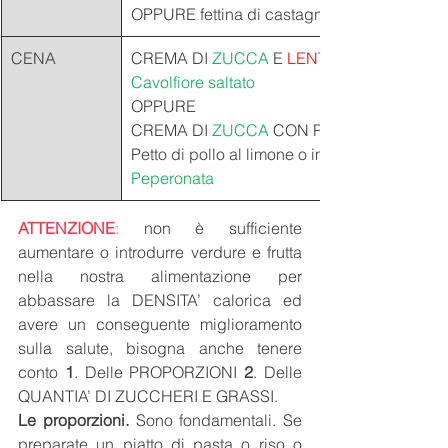
OPPURE fettina di castagnaccio 
CENA
CREMA DI 
ZUCCA 
E 
LENTICCHIE
Cavolfiore saltato 
OPPURE 
CREMA DI 
ZUCCA 
CON PATATA 
Petto di pollo al limone o impanato con arom
Peperonata 
ATTENZIONE
:
 non è sufficiente 
aumentare o introdurre verdure e frutta 
nella nostra alimentazione per 
abbassare la DENSITA’ calorica ed 
avere un conseguente miglioramento 
sulla salute, bisogna anche tenere 
conto 
1
. Delle PROPORZIONI 
2
. Delle 
QUANTIA’ DI ZUCCHERI E GRASSI. 
Le proporzioni.
 Sono fondamentali. Se 
preparate un piatto di pasta o riso o 