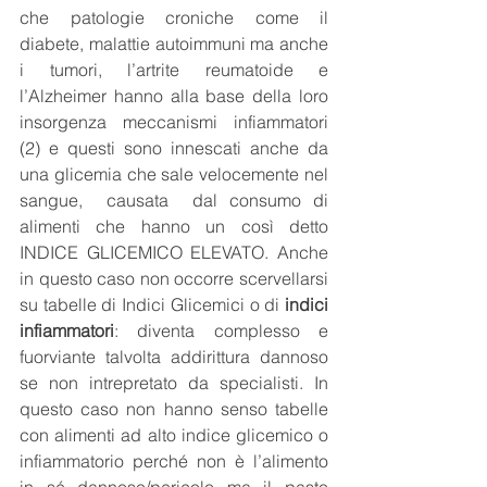
che patologie croniche come il 
diabete, malattie autoimmuni ma anche 
i tumori, l’artrite reumatoide e 
l’Alzheimer hanno alla base della loro 
insorgenza meccanismi infiammatori 
(2) e questi sono innescati anche da 
una glicemia che sale velocemente nel 
sangue,  causata  dal consumo di  
alimenti che hanno un così detto 
INDICE GLICEMICO ELEVATO. Anche 
in questo caso non occorre scervellarsi 
su tabelle di Indici Glicemici o di 
indici 
infiammatori
: diventa complesso e 
fuorviante talvolta addirittura dannoso 
se non intrepretato da specialisti. In 
questo caso non hanno senso tabelle 
con alimenti ad alto indice glicemico o 
infiammatorio perché non è l’alimento 
in sé dannoso/pericolo ma il pasto 