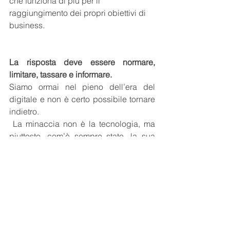
che funziona di più per il 
raggiungimento dei propri obiettivi di 
business.
La risposta deve essere normare, 
limitare, tassare e informare.
Siamo ormai nel pieno dell’era del 
digitale e non è certo possibile tornare 
indietro.  
 La minaccia non è la tecnologia, ma 
piuttosto, com’è sempre stato, la sua 
capacità di tirare fuori il meglio e il 
peggio di noi stessi, e in questo caso 
purtroppo anche di amplificarlo 
enormemente.  
 La nostra unica difesa può essere 
quindi la crescita culturale e morale 
dell’uomo e della società. Dobbiamo 