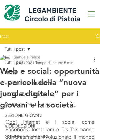
LEGAMBIENTE
Circolo di Pistoia
Post
Tutti i post
Samuele Pesce
Tutti i post
11 apr 2021
Tempo di lettura: 5 min
Web e social: opportunità
NEWS
e pericoli della “nuova
PROGETTI E INIZIATIVE
jungla digitale” per i
VERTENZA FUNIVIA
giovani e la società.
MOBILITA' DELLA PIANA
SEZIONE GIOVANI
Oggi Internet e i social come 
VIDEOLEZIONI
Facebook, Instagram e Tik Tok hanno 
COMUNICATI STAMPA
completamente rivoluzionato il mondo 