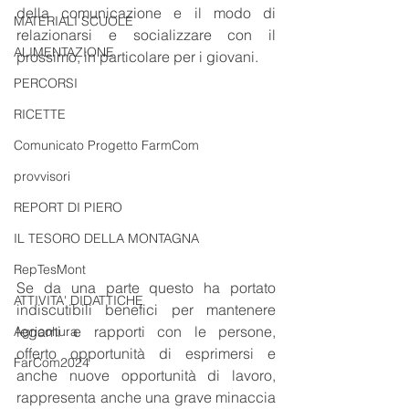
della comunicazione e il modo di 
MATERIALI SCUOLE
relazionarsi e socializzare con il 
ALIMENTAZIONE
prossimo, in particolare per i giovani.
PERCORSI
RICETTE
Comunicato Progetto FarmCom
provvisori
REPORT DI PIERO
IL TESORO DELLA MONTAGNA
RepTesMont
Se da una parte questo ha portato 
ATTIVITA' DIDATTICHE
indiscutibili benefici per mantenere 
legami e rapporti con le persone, 
Agricoltura
offerto opportunità di esprimersi e 
FarCom2024
anche nuove opportunità di lavoro, 
rappresenta anche una grave minaccia 