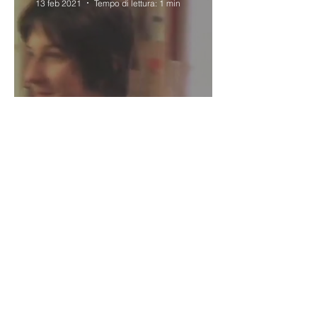
13 feb 2021
Tempo di lettura: 1 min
Sara sprecona energia,
Sara risparmiona energia
8 feb 2021
Tempo di lettura: 1 min