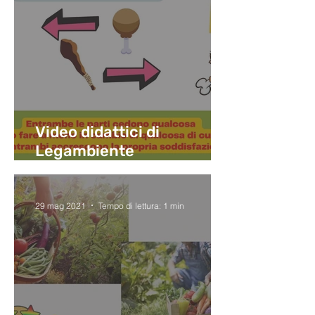
Video didattici di
Legambiente
sull'economia. Pt1:
Introduzione alla storia
della moneta e baratto
29 mag 2021
Tempo di lettura: 1 min