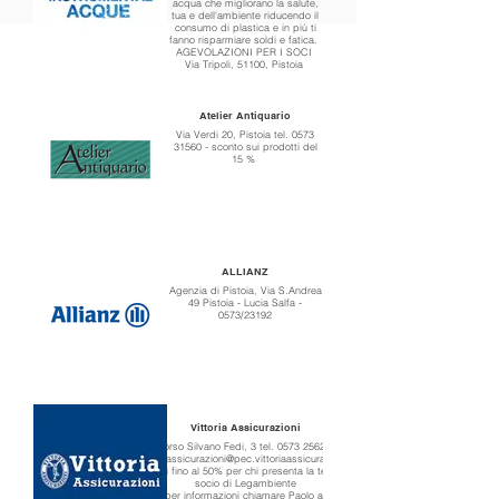
acqua che migliorano la salute,
tua e dell'ambiente riducendo il
consumo di plastica e in più ti
fanno risparmiare soldi e fatica.
AGEVOLAZIONI PER I SOCI
Via Tripoli, 51100, Pistoia
​info@instrumental-acque.it
Tel 3517660999
Atelier Antiquario
Via Verdi 20, Pistoia tel. 0573
31560 - sconto sui prodotti del
15 %
ALLIANZ
Agenzia di Pistoia, Via S.Andrea
49 Pistoia - Lucia Salfa -
0573/23192
Vittoria Assicurazioni
Corso Silvano Fedi, 3 tel. 0573 25623,
vittoriaassicurazioni@pec.vittoriaassicurazioni.it
Sconti fino al 50% per chi presenta la tessera
socio di Legambiente
per informazioni chiamare Paolo al