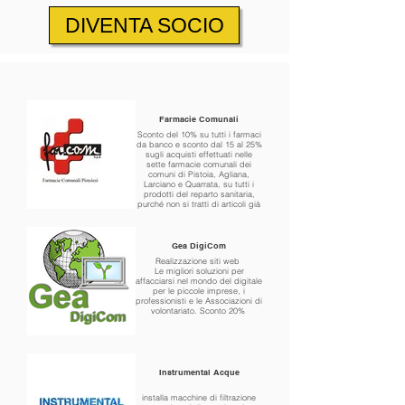
DIVENTA SOCIO
Farmacie Comunali
Sconto del 10% su tutti i farmaci
da banco e sconto dal 15 al 25%
sugli acquisti effettuati nelle
sette farmacie comunali dei
comuni di Pistoia, Agliana,
Larciano e Quarrata, su tutti i
prodotti del reparto sanitaria,
purché non si tratti di articoli già
in sconto;
Gea DigiCom
Realizzazione siti web
Le migliori soluzioni per
affacciarsi nel mondo del digitale
per le piccole imprese, i
professionisti e le Associazioni di
volontariato. Sconto 20%
Instrumental Acque
installa macchine di filtrazione