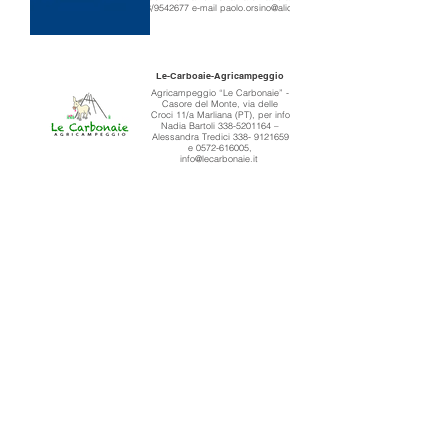
333/9542677 e-mail paolo.orsino@alice.it
Le-Carboaie-Agricampeggio
Agricampeggio “Le Carbonaie” -
Casore del Monte, via delle
Croci 11/a Marliana (PT), per info
Nadia Bartoli 338-5201164 –
Alessandra Tredici 338- 9121659
e 0572-616005,
info@lecarbonaie.it