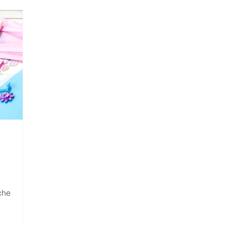
LEZIONI
COMUNICATI STAMPA
MATERIALI SCUOLE
Comunicato Progetto FarmCom
provvisori
REPORT
RepTesMont
ATTIVITA' DIDATTICHE
Agricoltu
 che