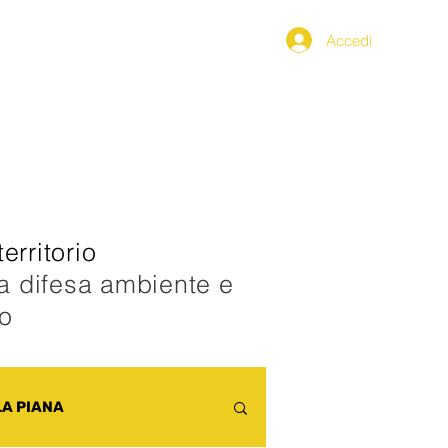
Accedi
PPENNINO
SEGNALAZIONI
erritorio
la difesa ambiente e
co
LA PIANA