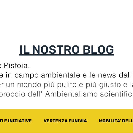
TI
TESSERAMENTO
BLOG
UN ALTRO A
IL NOSTRO BLOG
 Pistoia.
zie in campo ambientale e le news dal t
r un mondo più pulito e più giusto e 
pproccio dell' Ambientalismo scientifi
I E INIZIATIVE
VERTENZA FUNIVIA
MOBILITA' DEL