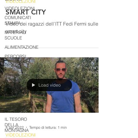
VIDEOLEZIONI
VIDEOLEZIONI
SMART CITY
COMUNICATI
STAMPA
Video dei ragazzi dell'ITT Fedi Fermi sulle
smart city
MATERIALI
SCUOLE
ALIMENTAZIONE
PERCORSI
RICETTE
Comunicato
Progetto
Load video
FarmCom
provvisori
REPORT DI
PIERO
IL TESORO
DELLA
4 apr 2022
Tempo di lettura: 1 min
MONTAGNA
VIDEOLEZIONI