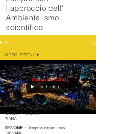
l'approccio dell'
Ambientalismo
scientifico
BLOG
VIDEOLEZIONI
Tutti i post
NEWS
PROGETTI E
Load video
INIZIATIVE
VERTENZA
FUNIVIA
MOBILITA' DELLA
PIANA
SEZIONE
6 apr 2022
Tempo di lettura: 1 min
GIOVANI