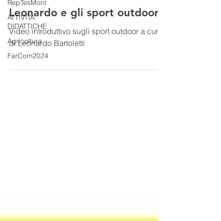
RepTesMont
Leonardo e gli sport outdoor
ATTIVITA'
DIDATTICHE
Video introduttivo sugli sport outdoor a cura
Agricoltura
di Leonardo Bartoletti
FarCom2024