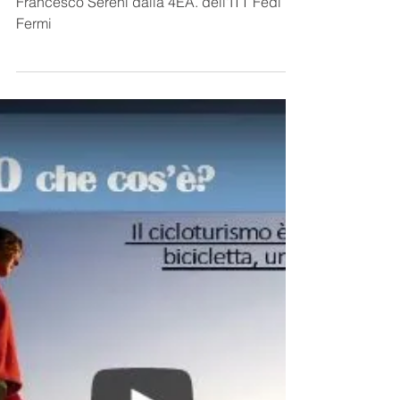
SEZIONE GIOVANI
Itinerario dell'Orto Botanico e
del Lago Nero
Video a cura di Bernardo Ferrari e
Francesco Sereni dalla 4EA. dell'ITT Fedi
Fermi