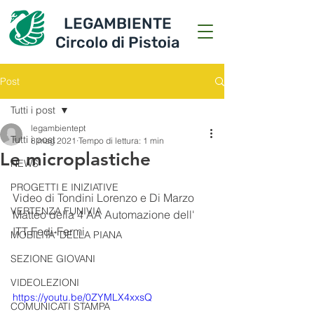
LEGAMBIENTE
Circolo di Pistoia
Post
Tutti i post
legambientept
Tutti i post
8 mag 2021
Tempo di lettura: 1 min
Le microplastiche
NEWS
PROGETTI E INIZIATIVE
Video di Tondini Lorenzo e Di Marzo 
VERTENZA FUNIVIA
Matteo della 4 AA Automazione dell' 
ITT Fedi-Fermi
MOBILITA' DELLA PIANA
SEZIONE GIOVANI
VIDEOLEZIONI
https://youtu.be/0ZYMLX4xxsQ
COMUNICATI STAMPA