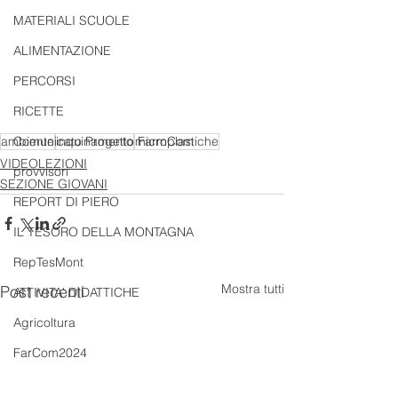
MATERIALI SCUOLE
ALIMENTAZIONE
PERCORSI
RICETTE
ambiente
inquinamento
microplastiche
Comunicato Progetto FarmCom
VIDEOLEZIONI
provvisori
SEZIONE GIOVANI
REPORT DI PIERO
IL TESORO DELLA MONTAGNA
RepTesMont
Mostra tutti
Post recenti
ATTIVITA' DIDATTICHE
Agricoltura
FarCom2024