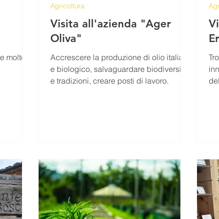
Agricoltura
Agr
Visita all'azienda "Ager
V
Oliva"
E
e molto
Accrescere la produzione di olio italiano
Tro
e biologico, salvaguardare biodiversità
innovazi
e tradizioni, creare posti di lavoro.
del
c’è