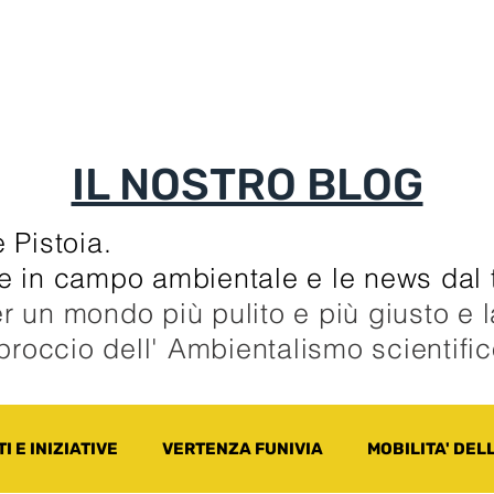
TI
TESSERAMENTO
BLOG
UN ALTRO A
IL NOSTRO BLOG
 Pistoia.
zie in campo ambientale e le news dal t
r un mondo più pulito e più giusto e 
pproccio dell' Ambientalismo scientifi
I E INIZIATIVE
VERTENZA FUNIVIA
MOBILITA' DEL