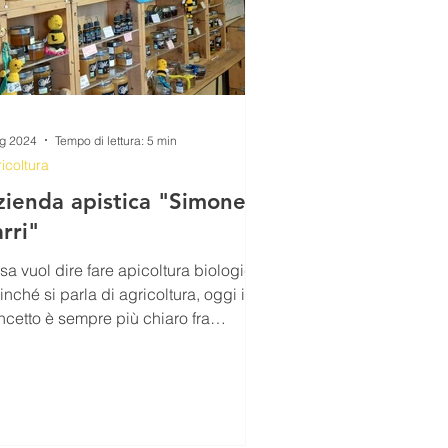
ug 2024
Tempo di lettura: 5 min
icoltura
zienda apistica "Simone
rri"
sa vuol dire fare apicoltura biologica
inché si parla di agricoltura, oggi il
ncetto è sempre più chiaro fra
pinione pubblica....