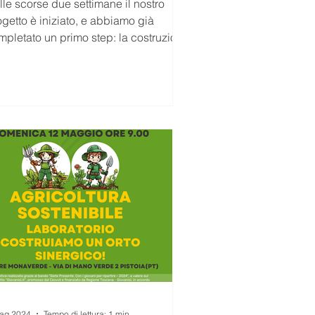
lle scorse due settimane il nostro
ogetto è iniziato, e abbiamo già
mpletato un primo step: la costruzione
l'orto sinergico...
ag 2024
Tempo di lettura: 1 min