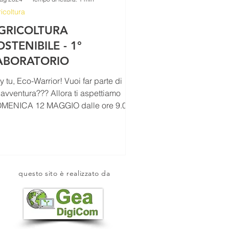
icoltura
GRICOLTURA
OSTENIBILE - 1°
ABORATORIO
 tu, Eco-Warrior! Vuoi far parte di
'avventura??? Allora ti aspettiamo
MENICA 12 MAGGIO dalle ore 9.00
e ore 11.00 presso il...
questo sito è realizzato da