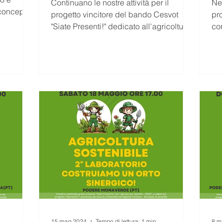
Continuano le nostre attività per il
Ne
concepito
progetto vincitore del bando Cesvot
pr
"Siate Presenti!" dedicato all'agricoltura
co
sostenibile. Vi...
del
15 mag 2024
Tempo di lettura: 1 min
8 m