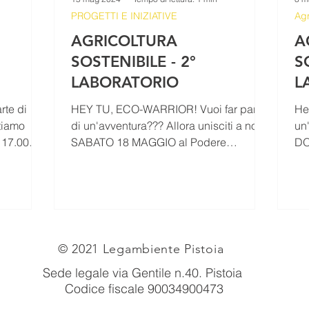
PROGETTI E INIZIATIVE
Agr
AGRICOLTURA
A
SOSTENIBILE - 2°
S
LABORATORIO
L
rte di
HEY TU, ECO-WARRIOR! Vuoi far parte
Hey
ttiamo
di un'avventura??? Allora unisciti a noi
un
 17.00
SABATO 18 MAGGIO al Podere
DO
Monaverde dalle 17.00 alle 19.00...
all
© 2021 Legambiente Pistoia
Sede legale via Gentile n.40
. Pistoia
Codice fiscale 90034900473