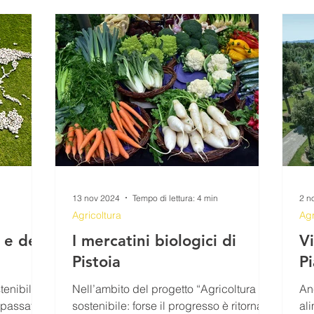
LEZIONI
COMUNICATI STAMPA
MATERIALI SCUOLE
Comunicato Progetto FarmCom
provvisori
REPORT
RepTesMont
ATTIVITA' DIDATTICHE
Agricoltu
13 nov 2024
Tempo di lettura: 4 min
2 n
Agricoltura
Agr
 e dei
I mercatini biologici di
Vi
Pistoia
P
tenibile:
Nell’ambito del progetto “Agricoltura
An
l passato"
sostenibile: forse il progresso è ritornare
ali