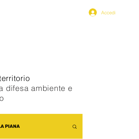
Accedi
PPENNINO
SEGNALAZIONI
erritorio
la difesa ambiente e
co
LA PIANA