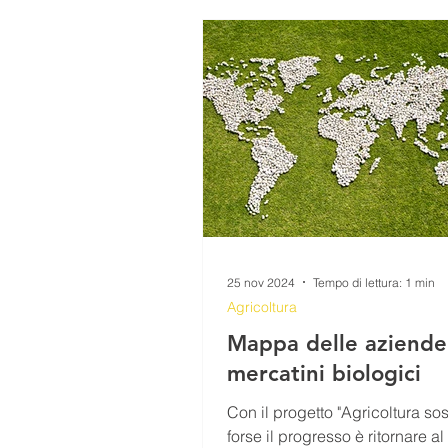
SEZIONE GIOVANI
VIDEO
PERCORSI
RICETTE
IL TESORO DELLA MONTAGNA
25 nov 2024
Tempo di lettura: 1 min
Agricoltura
Mappa delle aziende
mercatini biologici
Con il progetto "Agricoltura sos
forse il progresso è ritornare a