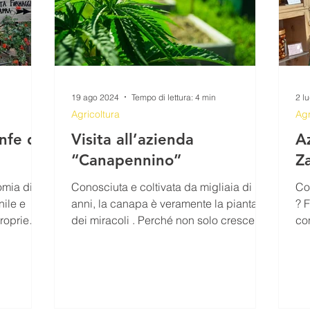
19 ago 2024
Tempo di lettura: 4 min
2 l
Agricoltura
Agr
nfe di
Visita all’azienda
A
“Canapennino”
Za
omia di
Conosciuta e coltivata da migliaia di
Co
nile e
anni, la canapa è veramente la pianta
? F
roprie
dei miracoli . Perché non solo cresce
co
abbondante e in...
l’o