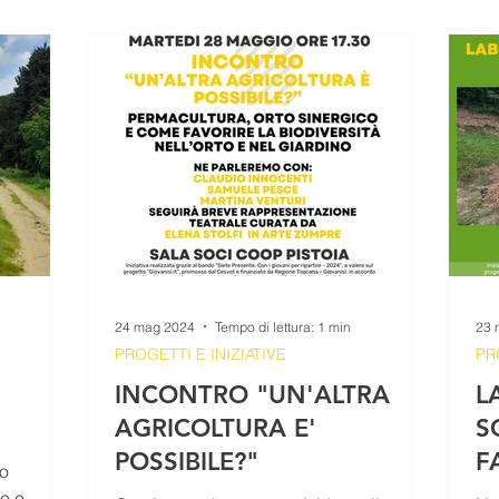
24 mag 2024
Tempo di lettura: 1 min
23 
PROGETTI E INIZIATIVE
PR
INCONTRO "UN'ALTRA
L
AGRICOLTURA E'
S
POSSIBILE?"
F
lo
S
o e