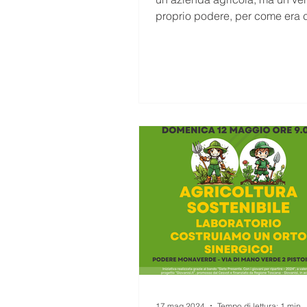
proprio podere, per come era 
in antichità.
17 mag 2024
Tempo di lettura: 1 min