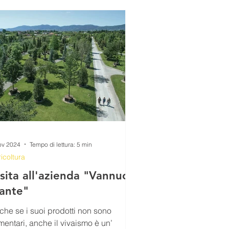
ALIMENTAZIONE
 DI PIERO
ra
FarCom2024
ov 2024
Tempo di lettura: 5 min
icoltura
sita all'azienda "Vannucci
iante"
che se i suoi prodotti non sono
mentari, anche il vivaismo è un’