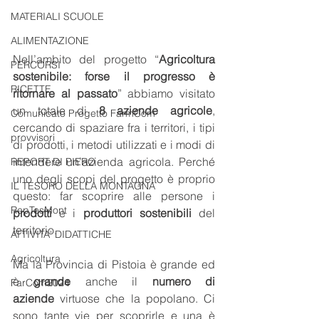
MATERIALI SCUOLE
ALIMENTAZIONE
Nell’ambito del progetto “
Agricoltura 
PERCORSI
sostenibile: forse il progresso è 
RICETTE
ritornare al passato
” abbiamo visitato 
un totale di 
8 aziende agricole
, 
Comunicato Progetto FarmCom
cercando di spaziare fra i territori, i tipi 
provvisori
di prodotti, i metodi utilizzati e i modi di 
intendere un’azienda agricola. Perché 
REPORT DI PIERO
uno degli scopi del progetto è proprio 
IL TESORO DELLA MONTAGNA
questo: far scoprire alle persone i 
RepTesMont
prodotti
 e i 
produttori sostenibili
 del 
territorio.
ATTIVITA' DIDATTICHE
Agricoltura
Ma la Provincia di Pistoia è grande ed 
è 
grande
 anche il 
numero di 
FarCom2024
aziende
 virtuose che la popolano. Ci 
sono tante vie per scoprirle e una è 