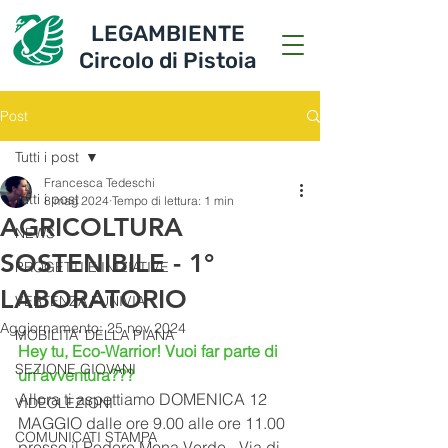
LEGAMBIENTE
Circolo di Pistoia
Post
Tutti i post
Francesca Tedeschi
Tutti i post
8 mag 2024
Tempo di lettura: 1 min
AGRICOLTURA
NEWS
SOSTENIBILE - 1°
PROGETTI E INIZIATIVE
LABORATORIO
VERTENZA FUNIVIA
Aggiornamento:
25 nov 2024
MOBILITA' DELLA PIANA
Hey tu, Eco-Warrior! Vuoi far parte di 
SEZIONE GIOVANI
un'avventura???
Allora ti aspettiamo DOMENICA 12 
VIDEOLEZIONI
MAGGIO dalle ore 9.00 alle ore 11.00 
COMUNICATI STAMPA
presso il Podere Mona Verde - Via di 