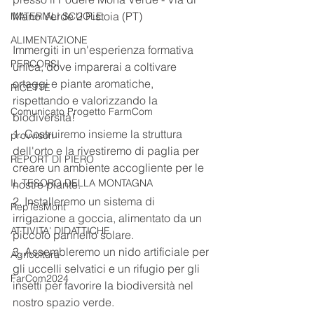
Mano Verde 2 Pistoia (PT)
MATERIALI SCUOLE
ALIMENTAZIONE
Immergiti in un'esperienza formativa 
PERCORSI
unica, dove imparerai a coltivare 
ortaggi e piante aromatiche, 
RICETTE
rispettando e valorizzando la 
Comunicato Progetto FarmCom
biodiversità!
1. Costruiremo insieme la struttura 
provvisori
dell'orto e la rivestiremo di paglia per 
REPORT DI PIERO
creare un ambiente accogliente per le 
IL TESORO DELLA MONTAGNA
nostre piante.
2. Installeremo un sistema di 
RepTesMont
irrigazione a goccia, alimentato da un 
ATTIVITA' DIDATTICHE
piccolo pannello solare.
3. Assembleremo un nido artificiale per 
Agricoltura
gli uccelli selvatici e un rifugio per gli 
FarCom2024
insetti per favorire la biodiversità nel 
nostro spazio verde.