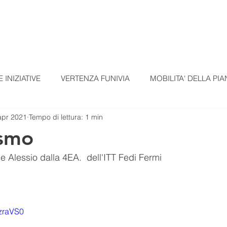
TI
TESSERAMENTO
BLOG
UN ALTRO A
 INIZIATIVE
VERTENZA FUNIVIA
MOBILITA' DELLA PIA
apr 2021
Tempo di lettura: 1 min
EZIONI
COMUNICATI STAMPA
MATERIALI SCUOLE
ismo
e Alessio dalla 4EA.  dell'ITT Fedi Fermi
omunicato Progetto FarmCom
provvisori
REPORT DI PI
RepTesMont
ATTIVITA' DIDATTICHE
Agricoltura
VzraVS0