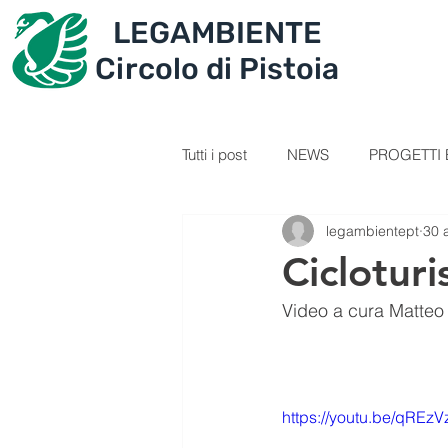
LEGAMBIENTE
IL CIRCOLO
PROGET
Circolo di Pistoia
Tutti i post
NEWS
PROGETTI E
legambientept
30 
SEZIONE GIOVANI
VIDEOL
Ciclotur
Video a cura Matteo 
PERCORSI
RICETTE
C
IL TESORO DELLA MONTAGNA
https://youtu.be/qREz