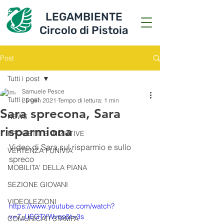
LEGAMBIENTE
Circolo di Pistoia
Post
Tutti i post
Samuele Pesce
Tutti i post
25 gen 2021
Tempo di lettura: 1 min
Sara sprecona, Sara
NEWS
risparmiona
PROGETTI E INIZIATIVE
Video di Sara sul risparmio e sullo 
VERTENZA FUNIVIA
spreco
MOBILITA' DELLA PIANA
SEZIONE GIOVANI
VIDEOLEZIONI
https://www.youtube.com/watch?
v=7_USGTYWvqs&t=3s
COMUNICATI STAMPA