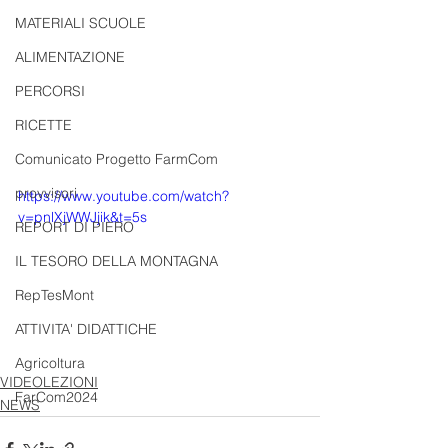
MATERIALI SCUOLE
ALIMENTAZIONE
PERCORSI
RICETTE
Comunicato Progetto FarmCom
provvisori
https://www.youtube.com/watch?
v=pnlXjWWJjik&t=5s
REPORT DI PIERO
IL TESORO DELLA MONTAGNA
RepTesMont
ATTIVITA' DIDATTICHE
Agricoltura
VIDEOLEZIONI
FarCom2024
NEWS