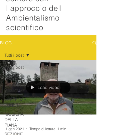
l'approccio dell'
Ambientalismo
scientifico
BLOG
Tutti i post
Tutti i post
NEWS
PROGETTI E
Load video
INIZIATIVE
VERTENZA
FUNIVIA
MOBILITA'
DELLA
PIANA
1 gen 2021
Tempo di lettura: 1 min
SEZIONE