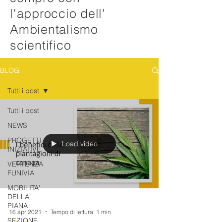
l'approccio dell'
Ambientalismo
scientifico
BLOG
Tutti i post
Tutti i post
NEWS
PROGETTI E
Load video
INIZIATIVE
VERTENZA
FUNIVIA
MOBILITA'
DELLA
PIANA
16 apr 2021
Tempo di lettura: 1 min
SEZIONE