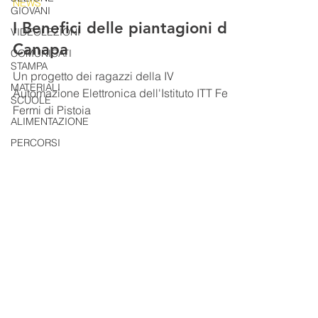
NEWS
GIOVANI
I Benefici delle piantagioni di
VIDEOLEZIONI
Canapa
COMUNICATI
STAMPA
Un progetto dei ragazzi della IV
MATERIALI
Automazione Elettronica dell'Istituto ITT Fedi
SCUOLE
Fermi di Pistoia
ALIMENTAZIONE
PERCORSI
RICETTE
questo sito è realizzato da
Comunicato
Progetto
© 2021 Legambiente Pistoia
FarmCom
Sede legale via Gentile n.40
.
provvisori
Pistoia
REPORT DI
Codice fiscale
90034900473
PIERO
IL TESORO
DELLA
Privacy Policy
MONTAGNA