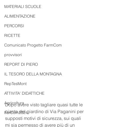
MATERIALI SCUOLE
ALIMENTAZIONE
PERCORSI
RICETTE
Comunicato Progetto FarmCom
provvisori
REPORT DI PIERO
IL TESORO DELLA MONTAGNA
RepTesMont
ATTIVITA' DIDATTICHE
Agricoltura
Dopo avere visto tagliare quasi tutte le 
piante del giardino di Via Paganini per 
FarCom2024
supposti motivi di sicurezza, sui quali 
mi sia permesso di avere più di un 