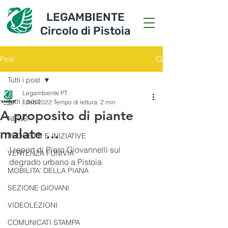
LEGAMBIENTE
Circolo di Pistoia
Post
Tutti i post
Legambiente PT
Tutti i post
5 feb 2022
Tempo di lettura: 2 min
A proposito di piante
NEWS
malate ...
PROGETTI E INIZIATIVE
I report di Piero Giovannelli sul 
VERTENZA FUNIVIA
degrado urbano a Pistoia
MOBILITA' DELLA PIANA
SEZIONE GIOVANI
VIDEOLEZIONI
COMUNICATI STAMPA