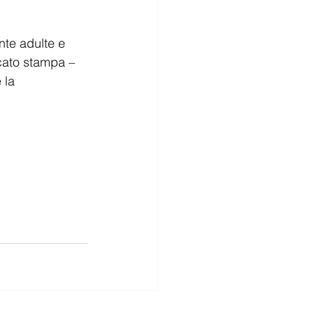
nte adulte e 
icato stampa – 
 la 