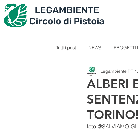
LEGAMBIENTE
IL CIRCOLO
PROGET
Circolo di Pistoia
Tutti i post
NEWS
PROGETTI E
Legambiente PT
1
SEZIONE GIOVANI
VIDEOL
ALBERI 
SENTENZ
PERCORSI
RICETTE
C
TORINO
IL TESORO DELLA MONTAGNA
foto @SALVIAMO GL