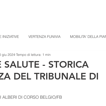
TI
TESSERAMENTO
BLOG
UN ALTRO A
 INIZIATIVE
VERTENZA FUNIVIA
MOBILITA' DELLA PIA
0 giu 2024
Tempo di lettura: 1 min
EZIONI
COMUNICATI STAMPA
MATERIALI SCUOLE
E SALUTE - STORICA
A DEL TRIBUNALE DI
omunicato Progetto FarmCom
provvisori
REPORT DI PI
!
RepTesMont
ATTIVITA' DIDATTICHE
Agricoltura
I ALBERI DI CORSO BELGIO/FB