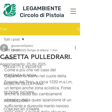
LEGAMBIENTE
Circolo di Pistoia
Post
Tutti i post
giovannellipiero
Tutti i post
29 ott 2025
Tempo di lettura: 1 min
CASETTA PULLEDRARI.
NEWS
Aggiornamento:
25 dic 2025
PROGETTI E INIZIATIVE
Come e più che nel caso del 
VERTENZA FUNIVIA
Capannone, siamo nel cuore della 
Foresta del Teso, a circa 1220 m.s.l.m, 
MOBILITA' DELLA PIANA
un tempo anche zona sciistica. Forse 
SEZIONE GIOVANI
anche a causa dei cambiamenti 
climatici, della quasi sparizione di un 
VIDEOLEZIONI
sufficiente e durevole manto nevoso 
COMUNICATI STAMPA
nella zona, e quindi della chiusura, 