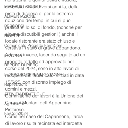
avvenuta ormai diversi anni fa, della 
MATERIALI SCUOLE
pista di discesa e  per la estrema 
ALIMENTAZIONE
riduzione dei tempi in cui si può 
PERCORSI
praticare  lo sci di fondo, (nonché per 
alcune discutibili gestioni ) anche il 
RICETTE
locale ristorante era stato chiuso e 
Comunicato Progetto FarmCom
versava in stato di grave abbandono.
Adesso, invece, facendo seguito ad un 
provvisori
progetto redatto ed approvato nel 
REPORT DI PIERO
corso del 2024, sono in atto lavori di 
IL TESORO DELLA MONTAGNA
recupero del fabbricato, iniziati in data 
15/5/25, con discreto impiego di 
RepTesMont
uomini e mezzi.
ATTIVITA' DIDATTICHE
Committente dei lavori è la Unione dei 
Comuni Montani dell'Appennino 
Agricoltura
Pistoiese.
FarCom2024
Come nel caso del Capannone, l'area 
di lavoro risulta recintata ed interdetta 