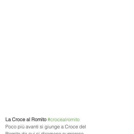
La Croce al Romito 
#crocealromito
Poco più avanti si giunge a Croce del 
Romito da cui si diramano numerose 