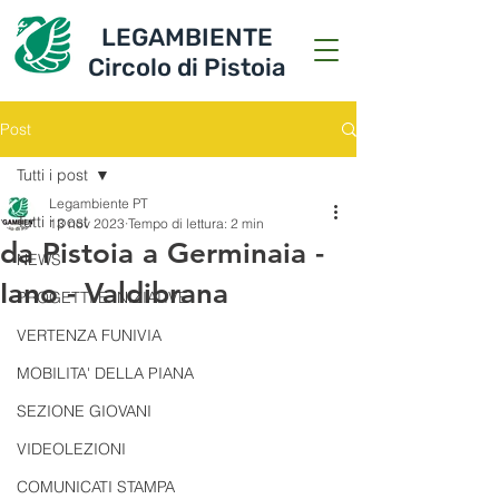
LEGAMBIENTE
Circolo di Pistoia
Post
Tutti i post
Legambiente PT
Tutti i post
13 nov 2023
Tempo di lettura: 2 min
da Pistoia a Germinaia -
NEWS
Iano - Valdibrana
PROGETTI E INIZIATIVE
VERTENZA FUNIVIA
MOBILITA' DELLA PIANA
SEZIONE GIOVANI
VIDEOLEZIONI
COMUNICATI STAMPA