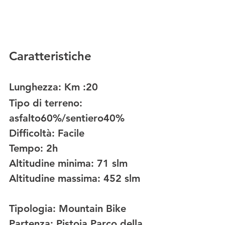
Caratteristiche 
Lunghezza: Km :20     
Tipo di terreno: 
asfalto60%/sentiero40%  
Difficoltà:
 Facile
Tempo:
 2h        
Altitudine minima:
 71 slm       
Altitudine massima:
 452 slm   
Tipologia:
 Mountain Bike 
Partenza:
 Pistoia Parco della 