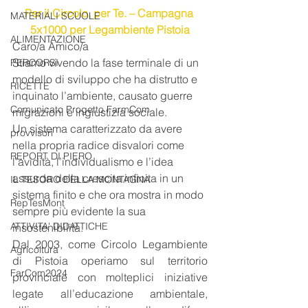
Per il Circolo, per Te. – Campagna 
MATERIALI SCUOLE
5x1000 per Legambiente Pistoia
ALIMENTAZIONE
Caro/a Amico/a
Stiamo vivendo la fase terminale di un 
PERCORSI
modello di sviluppo che ha distrutto e 
RICETTE
inquinato l’ambiente, causato guerre 
Comunicato Progetto FarmCom
migrazioni e ingiustizia sociale.
Un sistema caratterizzato da avere 
provvisori
nella propria radice disvalori come 
REPORT DI PIERO
l’avidità, l’individualismo e l’idea 
assurda della crescita infinita in un 
IL TESORO DELLA MONTAGNA
sistema finito e che ora mostra in modo 
RepTesMont
sempre più evidente la sua 
ATTIVITA' DIDATTICHE
insostenibilità.
Dal 2003, come Circolo Legambiente 
Agricoltura
di Pistoia operiamo sul territorio 
FarCom2024
provinciale con molteplici iniziative 
legate all’educazione ambientale, 