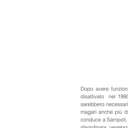
Dopo avere funziona
disattivato  nel 19
sarebbero necessarie
magari anche più di
conduce a Sarripoli, 
disordinata vegeta