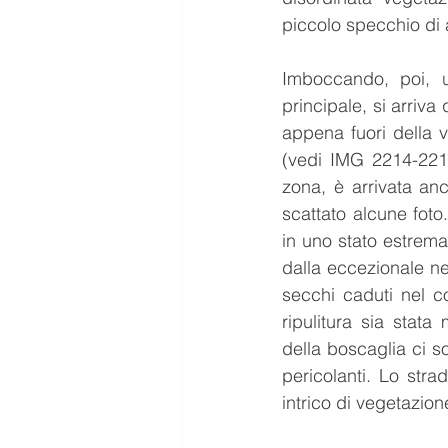
piccolo specchio di
Imboccando, poi, u
principale, si arriv
appena fuori della v
(vedi IMG 2214-2215
zona, è arrivata an
scattato alcune foto.
in uno stato estrem
dalla eccezionale ne
secchi caduti nel c
ripulitura sia stat
della boscaglia ci so
pericolanti. Lo strad
intrico di vegetazion