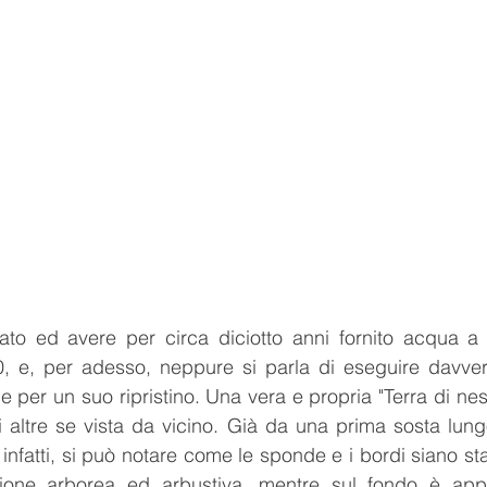
to ed avere per circa diciotto anni fornito acqua a Pi
90, e, per adesso, neppure si parla di eseguire davver
 per un suo ripristino. Una vera e propria "Terra di ness
 altre se vista da vicino. Già da una prima sosta lung
infatti, si può notare come le sponde e i bordi siano sta
zione arborea ed arbustiva, mentre sul fondo è appe