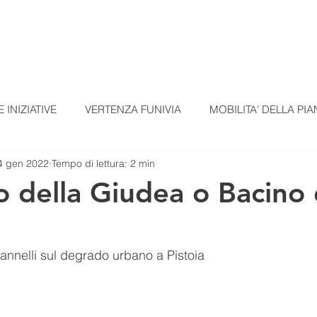
TI
TESSERAMENTO
BLOG
UN ALTRO A
 INIZIATIVE
VERTENZA FUNIVIA
MOBILITA' DELLA PIA
4 gen 2022
Tempo di lettura: 2 min
EZIONI
COMUNICATI STAMPA
MATERIALI SCUOLE
o della Giudea o Bacino 
omunicato Progetto FarmCom
provvisori
REPORT DI PI
vannelli sul degrado urbano a Pistoia
RepTesMont
ATTIVITA' DIDATTICHE
Agricoltura