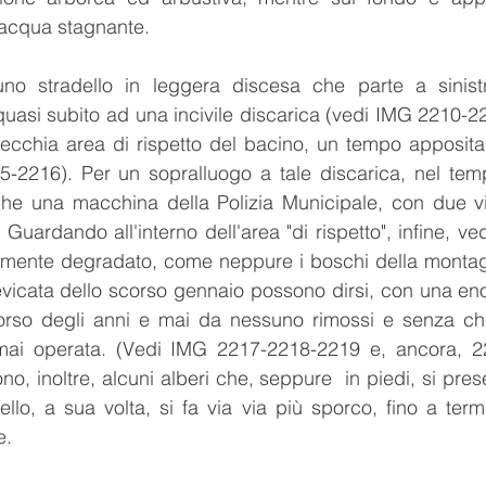
 acqua stagnante.
no stradello in leggera discesa che parte a sinistr
a quasi subito ad una incivile discarica (vedi IMG 2210-2
ecchia area di rispetto del bacino, un tempo appositam
-2216). Per un sopralluogo a tale discarica, nel tempo
che una macchina della Polizia Municipale, con due vig
 Guardando all'interno dell'area "di rispetto", infine, 
amente degradato, come neppure i boschi della montag
vicata dello scorso gennaio possono dirsi, con una enor
orso degli anni e mai da nessuno rimossi e senza ch
a mai operata. (Vedi IMG 2217-2218-2219 e, ancora, 221
no, inoltre, alcuni alberi che, seppure  in piedi, si pre
ello, a sua volta, si fa via via più sporco, fino a termi
e.