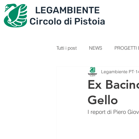
LEGAMBIENTE
IL CIRCOLO
PROGET
Circolo di Pistoia
Tutti i post
NEWS
PROGETTI E
Legambiente PT
1
SEZIONE GIOVANI
VIDEOL
Ex Bacin
Gello
PERCORSI
RICETTE
C
I report di Piero Gio
IL TESORO DELLA MONTAGNA