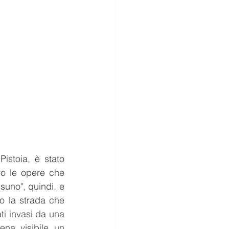
stoia, è stato 
o le opere che 
uno", quindi, e 
o la strada che 
ti invasi da una 
na visibile un 