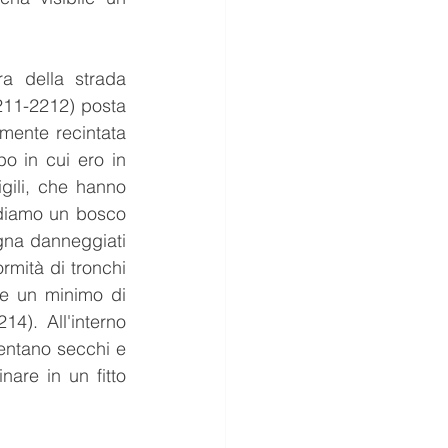
a della strada 
211-2212) posta 
ente recintata  
 in cui ero in 
ili, che hanno 
vediamo un bosco 
na danneggiati 
mità di tronchi 
e un minimo di 
4). All'interno 
sentano secchi e 
nare in un fitto 