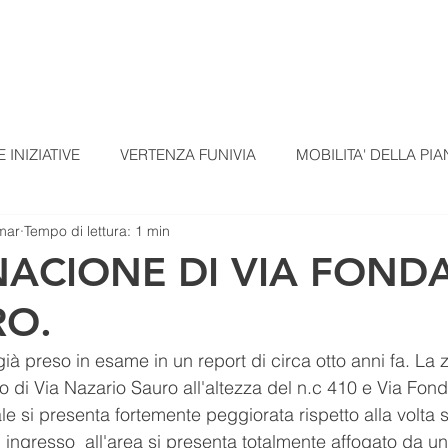
TI
TESSERAMENTO
BLOG
UN ALTRO A
 INIZIATIVE
VERTENZA FUNIVIA
MOBILITA' DELLA PIA
mar
Tempo di lettura: 1 min
EZIONI
COMUNICATI STAMPA
MATERIALI SCUOLE
ACIONE DI VIA FONDA
RO.
omunicato Progetto FarmCom
provvisori
REPORT DI PI
 già preso in esame in un report di circa otto anni fa. La 
o di Via Nazario Sauro all'altezza del n.c 410 e Via Fond
RepTesMont
ATTIVITA' DIDATTICHE
Agricoltura
e si presenta fortemente peggiorata rispetto alla volta 
i ingresso  all'area si presenta totalmente affogato da u