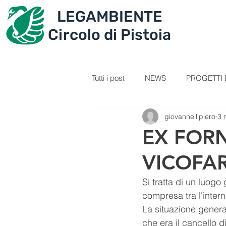
LEGAMBIENTE
IL CIRCOLO
PROGET
Circolo di Pistoia
Tutti i post
NEWS
PROGETTI E
giovannellipiero
3 
SEZIONE GIOVANI
VIDEOL
EX FORN
VICOFA
PERCORSI
RICETTE
C
Si tratta di un luogo
compresa tra l'intern
IL TESORO DELLA MONTAGNA
La situazione general
che era il cancello d