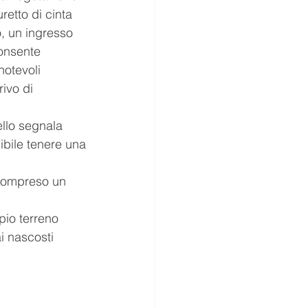
retto di cinta 
, un ingresso 
consente 
notevoli 
rivo di 
ello segnala 
sibile tenere una
 compreso un 
pio terreno 
i nascosti 