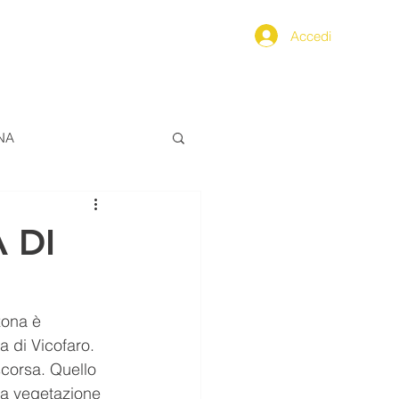
Accedi
PPENNINO
SEGNALAZIONI
NA
ALIMENTAZIONE
 DI
ERO
zona è 
a di Vicofaro.
FarCom2024
scorsa. Quello 
na vegetazione 