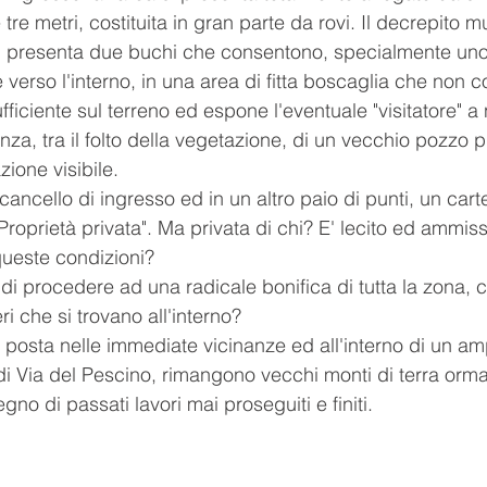
tre metri, costituita in gran parte da rovi. Il decrepito mu
a) presenta due buchi che consentono, specialmente uno
le verso l'interno, in una area di fitta boscaglia che non 
ficiente sul terreno ed espone l'eventuale "visitatore" a 
tenza, tra il folto della vegetazione, di un vecchio pozzo p
ione visibile.
cancello di ingresso ed in un altro paio di punti, un cart
Proprietà privata". Ma privata di chi? E' lecito ed ammis
queste condizioni?
di procedere ad una radicale bonifica di tutta la zona,
i che si trovano all'interno?
posta nelle immediate vicinanze ed all'interno di un am
 di Via del Pescino, rimangono vecchi monti di terra orma
gno di passati lavori mai proseguiti e finiti.