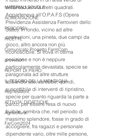
settantaduemila metri quadrati. 
MATERIALI SCUOLE
Apparteneva all'O.P.A.F.S (Opera 
ALIMENTAZIONE
Previdenza Assistenza Ferrovieri dello 
PERCORSI
Stato). In fondo, vicino ad altre 
costruzioni, una pineta, due campi da 
RICETTE
gioco, altro ancora non più 
Comunicato Progetto FarmCom
riconoscibile. Si trova in ottima 
posizione e non è neppure 
provvisori
particolarmente devastata, specie se 
REPORT DI PIERO
paragonata ad altre strutture 
IL TESORO DELLA MONTAGNA
abbandonate; sarebbe, quindi, 
suscettibile di interventi di ripristino, 
RepTesMont
specie per quanto riguarda la parte a 
ATTIVITA' DIDATTICHE
parco, per essere resa di nuovo 
fruibile. sembra che, nel periodo di 
Agricoltura
massimo splendore, fosse in grado di 
FarCom2024
accogliere, fra ragazzi e personale 
dipendente vario, oltre mille persone, 