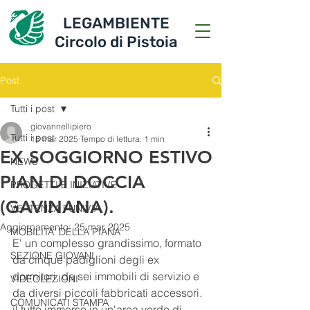
LEGAMBIENTE
Circolo di Pistoia
Post
Tutti i post
giovannellipiero
Tutti i post
18 mar 2025
Tempo di lettura: 1 min
EX SOGGIORNO ESTIVO
NEWS
PIAN DI DOCCIA
PROGETTI E INIZIATIVE
(GAVINANA).
VERTENZA FUNIVIA
Aggiornamento:
25 mar 2025
MOBILITA' DELLA PIANA
E' un complesso grandissimo, formato 
SEZIONE GIOVANI
da cinque padiglioni degli ex 
dormitori, da sei immobili di servizio e 
VIDEOLEZIONI
da diversi piccoli fabbricati accessori. 
COMUNICATI STAMPA
il tutto immerso in un'area verde di 