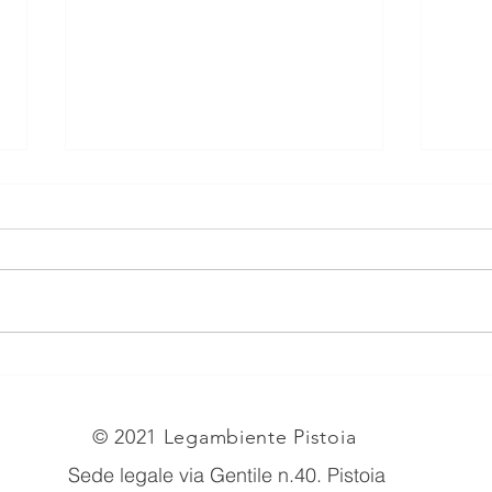
PIA
EX TRAFILERIE MARTINELLI
(LATO VIA CILIEGIOLE).
© 2021 Legambiente Pistoia
Sede legale via Gentile n.40
. Pistoia