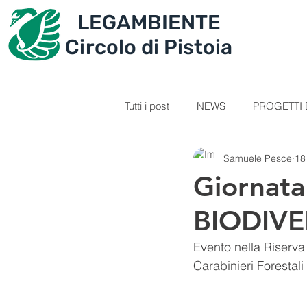
LEGAMBIENTE
IL CIRCOLO
PROGET
Circolo di Pistoia
Tutti i post
NEWS
PROGETTI E
Samuele Pesce
18
SEZIONE GIOVANI
VIDEOL
Giornata
BIODIVE
PERCORSI
RICETTE
C
Evento nella Riserva
Carabinieri Forestali
IL TESORO DELLA MONTAGNA