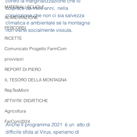
contro la marginalizzazione che lo 
MATERIALI SCUOLE
colpisce da molti anni,  nella 
convinzione che non ci sia salvezza 
ALIMENTAZIONE
climatica e ambientale se la montagna 
PERCORSI
non viene socialmente vissuta. 
RICETTE
Comunicato Progetto FarmCom
provvisori
REPORT DI PIERO
IL TESORO DELLA MONTAGNA
RepTesMont
ATTIVITA' DIDATTICHE
Agricoltura
FarCom2024
Anche Il programma 2021  è un  atto di 
difficile sfida al Virus, speriamo di 