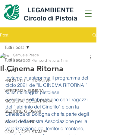
LEGAMBIENTE
Circolo di Pistoia
Post
Tutti i post
Samuele Pesce
Tutti i post
3 mar 2021
Tempo di lettura: 1 min
Il Cinema Ritorna
NEWS
Inviamo in anteprima il programma del 
PROGETTI E INIZIATIVE
ciclo 2021 de “IL CINEMA RITORNA!” 
VERTENZA FUNIVIA
sulla montagna pistoiese. 
Evento in collaborazione con I ragazzi 
MOBILITA' DELLA PIANA
del “labirinto del Cinefilo” e con la 
SEZIONE GIOVANI
Cineteca di Bologna che fa parte degli 
sforzi della nostra Associazione per la 
VIDEOLEZIONI
valorizzazione del territorio montano, 
COMUNICATI STAMPA