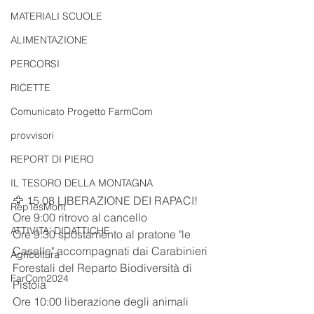
MATERIALI SCUOLE
ALIMENTAZIONE
PERCORSI
RICETTE
Comunicato Progetto FarmCom
provvisori
REPORT DI PIERO
IL TESORO DELLA MONTAGNA
🦅 15.08 LIBERAZIONE DEI RAPACI!
RepTesMont
Ore 9:00 ritrovo al cancello
ATTIVITA' DIDATTICHE
Ore 9:30 spostamento al pratone "le 
Caselle" accompagnati dai Carabinieri 
Agricoltura
Forestali del Reparto Biodiversità di 
FarCom2024
Pistoia
Ore 10:00 liberazione degli animali 