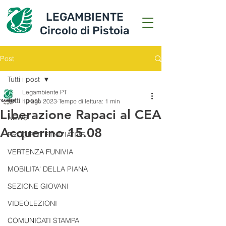
LEGAMBIENTE
Circolo di Pistoia
Post
Tutti i post
Legambiente PT
Tutti i post
10 ago 2023
Tempo di lettura: 1 min
Liberazione Rapaci al CEA
NEWS
Acquerino 15.08
PROGETTI E INIZIATIVE
VERTENZA FUNIVIA
MOBILITA' DELLA PIANA
SEZIONE GIOVANI
VIDEOLEZIONI
COMUNICATI STAMPA