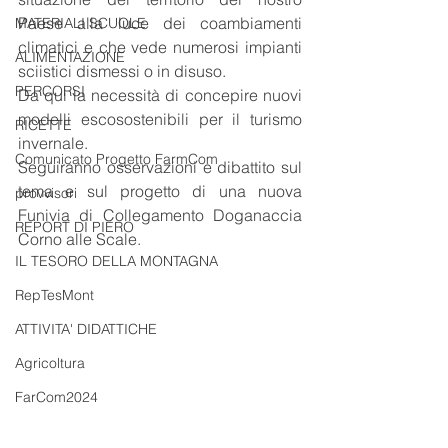
Paese alla luce dei coambiamenti 
MATERIALI SCUOLE
climatici e che vede numerosi impianti 
ALIMENTAZIONE
sciistici dismessi o in disuso.
PERCORSI
Da qui la necessità di concepire nuovi 
modelli escosostenibili per il turismo 
RICETTE
invernale.  
Comunicato Progetto FarmCom
Seguiranno osservazioni e dibattito sul 
tema e sul progetto di una nuova 
provvisori
Funivia di Collegamento Doganaccia 
REPORT DI PIERO
Corno alle Scale.
IL TESORO DELLA MONTAGNA
RepTesMont
ATTIVITA' DIDATTICHE
Agricoltura
FarCom2024