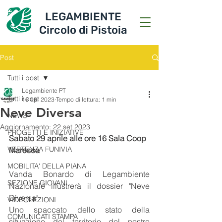
LEGAMBIENTE
Circolo di Pistoia
Post
Tutti i post
Legambiente PT
Tutti i post
16 apr 2023
Tempo di lettura: 1 min
Neve Diversa
NEWS
Aggiornamento:
22 set 2023
PROGETTI E INIZIATIVE
Sabato 29 aprile alle ore 16 Sala Coop 
VERTENZA FUNIVIA
Maresca
MOBILITA' DELLA PIANA
Vanda Bonardo di Legambiente 
SEZIONE GIOVANI
Nazionale illustrerà il dossier "Neve 
Diversa" 
VIDEOLEZIONI
Uno spaccato dello stato della 
COMUNICATI STAMPA
situazione del territorio del nostro 