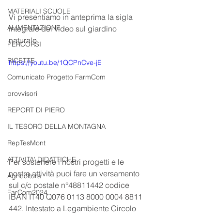
MATERIALI SCUOLE
Vi presentiamo in anteprima la sigla 
ALIMENTAZIONE
integrale dei video sul giardino 
naturale.
PERCORSI
RICETTE
https://youtu.be/1QCPnCve-jE
Comunicato Progetto FarmCom
provvisori
REPORT DI PIERO
IL TESORO DELLA MONTAGNA
RepTesMont
ATTIVITA' DIDATTICHE
Per sostenere i nostri progetti e le 
nostre attività puoi fare un versamento 
Agricoltura
sul c/c postale n°48811442 codice 
FarCom2024
IBAN IT40 Q076 0113 8000 0004 8811 
442. Intestato a Legambiente Circolo 