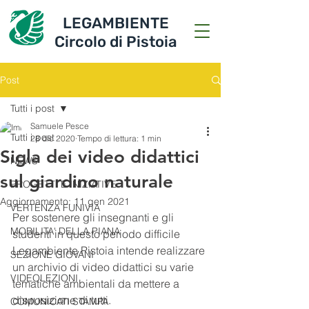
LEGAMBIENTE
Circolo di Pistoia
Post
Tutti i post
Samuele Pesce
Tutti i post
28 dic 2020
Tempo di lettura: 1 min
Sigla dei video didattici
NEWS
sul giardino naturale
PROGETTI E INIZIATIVE
Aggiornamento:
11 gen 2021
VERTENZA FUNIVIA
Per sostenere gli insegnanti e gli 
MOBILITA' DELLA PIANA
studenti in questo periodo difficile 
Legambiente Pistoia intende realizzare 
SEZIONE GIOVANI
un archivio di video didattici su varie 
VIDEOLEZIONI
tematiche ambientali da mettere a 
disposizione di tutti.
COMUNICATI STAMPA