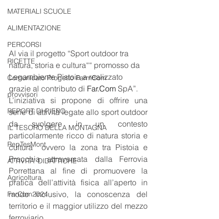
MATERIALI SCUOLE
ALIMENTAZIONE
PERCORSI
Al via il progetto “Sport outdoor tra 
RICETTE
natura, storia e cultura““ promosso da 
Legambiente Pistoia a realizzato 
Comunicato Progetto FarmCom
grazie al contributo di
Far.Com
SpA”.
provvisori
L’iniziativa si propone di offrire una 
REPORT DI PIERO
serie di attività legate allo sport outdoor 
da svolgere in un contesto 
IL TESORO DELLA MONTAGNA
particolarmente ricco di natura storia e 
RepTesMont
cultura  ovvero la zona tra Pistoia e 
Pracchia attraversata dalla Ferrovia 
ATTIVITA' DIDATTICHE
Porrettana al fine di promuovere la 
Agricoltura
pratica dell’attività fisica all’aperto in 
modo inclusivo, la conoscenza del 
FarCom2024
territorio e il maggior utilizzo del mezzo 
ferroviario.