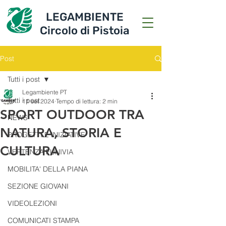
LEGAMBIENTE
Circolo di Pistoia
Post
Tutti i post
Legambiente PT
Tutti i post
11 set 2024
Tempo di lettura: 2 min
SPORT OUTDOOR TRA
NEWS
NATURA, STORIA E
PROGETTI E INIZIATIVE
CULTURA
VERTENZA FUNIVIA
MOBILITA' DELLA PIANA
SEZIONE GIOVANI
VIDEOLEZIONI
COMUNICATI STAMPA