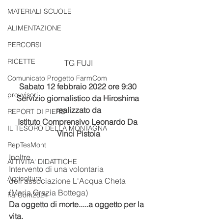
MATERIALI SCUOLE
ALIMENTAZIONE
PERCORSI
RICETTE
TG FUJI
Comunicato Progetto FarmCom
Sabato 12 febbraio 2022 ore 9:30 
provvisori
Servizio giornalistico da Hiroshima 
realizzato da
REPORT DI PIERO
Istituto Comprensivo Leonardo Da 
IL TESORO DELLA MONTAGNA
Vinci Pistoia
RepTesMont
Inoltre
ATTIVITA' DIDATTICHE
Intervento di una volontaria 
Agricoltura
dell'associazione L'Acqua Cheta 
(Maria Grazia Bottega)
FarCom2024
Da oggetto di morte.....a oggetto per la 
vita.