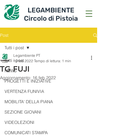
LEGAMBIENTE
Circolo di Pistoia
Post
Tutti i post
Legambiente PT
Tutti i post
10 feb 2022
Tempo di lettura: 1 min
TG FUJI
NEWS
Aggiornamento:
16 feb 2022
PROGETTI E INIZIATIVE
VERTENZA FUNIVIA
MOBILITA' DELLA PIANA
SEZIONE GIOVANI
VIDEOLEZIONI
COMUNICATI STAMPA