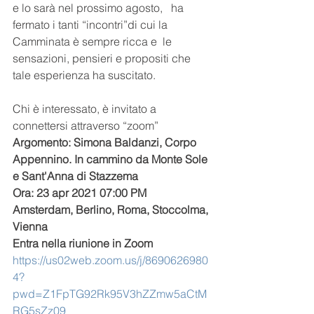
e lo sarà nel prossimo agosto,   ha 
fermato i tanti “incontri”di cui la  
Camminata è sempre ricca e  le 
sensazioni, pensieri e propositi che 
tale esperienza ha suscitato.
Chi è interessato, è invitato a 
connettersi attraverso “zoom”
Argomento: Simona Baldanzi, Corpo 
Appennino. In cammino da Monte Sole 
e Sant'Anna di Stazzema
Ora: 23 apr 2021 07:00 PM 
Amsterdam, Berlino, Roma, Stoccolma, 
Vienna
Entra nella riunione in Zoom
https://us02web.zoom.us/j/8690626980
4?
pwd=Z1FpTG92Rk95V3hZZmw5aCtM
RG5sZz09