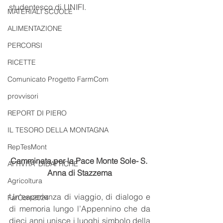
studentesco di UNIFI.
MATERIALI SCUOLE
ALIMENTAZIONE
PERCORSI
RICETTE
Comunicato Progetto FarmCom
provvisori
REPORT DI PIERO
IL TESORO DELLA MONTAGNA
RepTesMont
Camminata per la Pace Monte Sole- S. 
ATTIVITA' DIDATTICHE
Anna di Stazzema
Agricoltura
Un'esperienza di viaggio, di dialogo e 
FarCom2024
di memoria lungo l’Appennino che da 
dieci anni unisce i luoghi simbolo della 