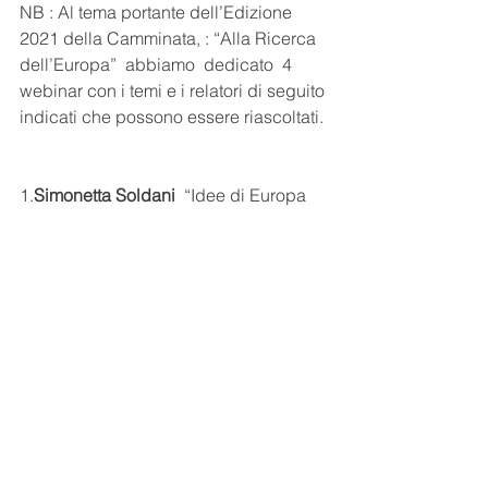
NB : Al tema portante dell’Edizione 
2021 della Camminata, : “Alla Ricerca 
dell’Europa”  abbiamo  dedicato  4 
webinar con i temi e i relatori di seguito 
indicati che possono essere riascoltati. 
1.
Simonetta Soldani
  “Idee di Europa 
nel Continente in fiamme” 
https://youtu.be/NTU8iTei3JY
2.
Tommaso Milani
 “Un’Europa 
negoziata: dalla CECA all’Atto Unico 
Europeo”  
https://youtu.be/58jS_bbIhZM
3.
Carlo Spagnolo
 Università di Bari:  
“Da Maastricht ad oggi: fine di un 
ciclo?” 
https://youtu.be/TKoGy-rXzSo
4. 
Collettivo
 “Alla Ricerca dell’ Europa, 
Riflessioni” 
www.youtube.com/watch?
v=Pt2Y-H4Z2_o