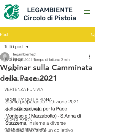
LEGAMBIENTE
Circolo di Pistoia
Post
Tutti i post
legambientept
Tutti i post
23 apr 2021
Tempo di lettura: 2 min
Webinar sulla Camminata
NEWS
della Pace 2021
PROGETTI E INIZIATIVE
VERTENZA FUNIVIA
MOBILITA' DELLA PIANA
Siamo preparando l’edizione 2021 
della 
Camminata per la Pace  
SEZIONE GIOVANI
Montesole ( Marzabotto) - S.Anna di 
VIDEOLEZIONI
Stazzema, 
insieme a diverse 
COMUNICATI STAMPA
associazioni tra cui un collettivo 