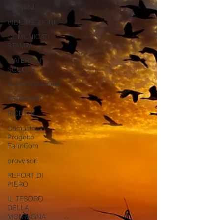
GIOVANI
VIDEOLEZIONI
COMUNICATI
STAMPA
MATERIALI
SCUOLE
ALIMENTAZIONE
PERCORSI
RICETTE
Comunicato
Progetto
FarmCom
provvisori
REPORT DI
PIERO
IL TESORO
DELLA
MONTAGNA