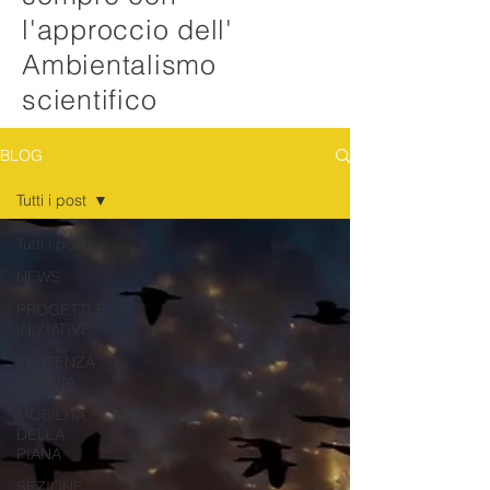
l'approccio dell'
Ambientalismo
scientifico
BLOG
Tutti i post
Tutti i post
NEWS
PROGETTI E
INIZIATIVE
VERTENZA
FUNIVIA
MOBILITA'
DELLA
PIANA
SEZIONE