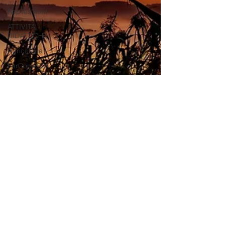
RepTesMont
ATTIVITA'
DIDATTICHE
Agricoltura
FarCom2024