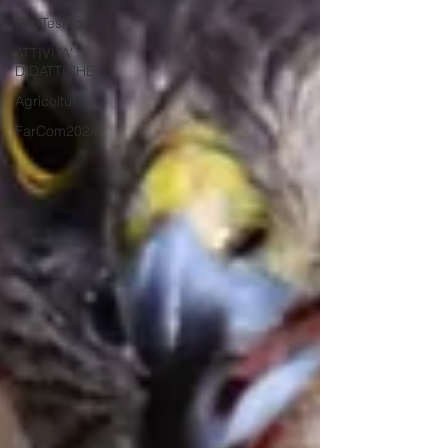
RepTesMont
ATTIVITA'
DIDATTICHE
Agricoltura
FarCom2024