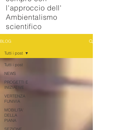
l'approccio dell'
Ambientalismo
scientifico
BLOG
Tutti i post
Tutti i post
NEWS
PROGETTI E
INIZIATIVE
VERTENZA
FUNIVIA
MOBILITA'
DELLA
PIANA
SEZIONE