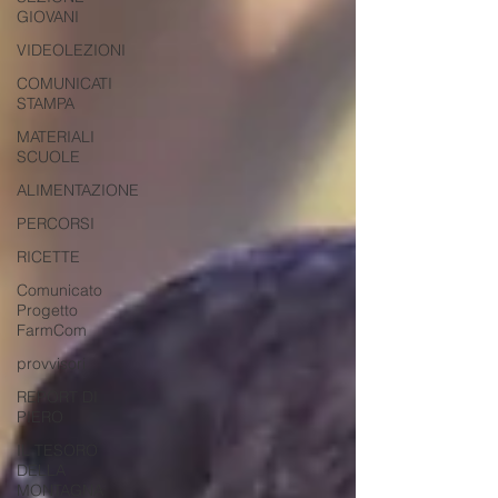
GIOVANI
VIDEOLEZIONI
COMUNICATI
STAMPA
MATERIALI
SCUOLE
ALIMENTAZIONE
PERCORSI
RICETTE
Comunicato
Progetto
FarmCom
provvisori
REPORT DI
PIERO
IL TESORO
DELLA
MONTAGNA