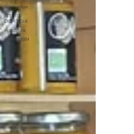
RepTesMont
ATTIVITA'
DIDATTICHE
Agricoltura
FarCom2024