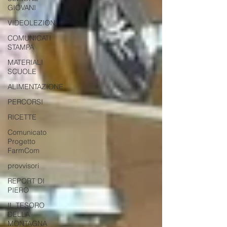
GIOVANI
VIDEOLEZIONI
COMUNICATI
STAMPA
MATERIALI
SCUOLE
ALIMENTAZIONE
PERCORSI
RICETTE
Comunicato
Progetto
FarmCom
provvisori
REPORT DI
PIERO
IL TESORO
DELLA
MONTAGNA