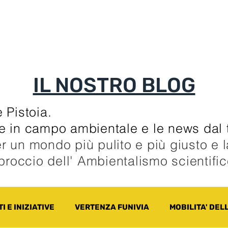
TI
TESSERAMENTO
BLOG
UN ALTRO A
IL NOSTRO BLOG
 Pistoia.
zie in campo ambientale e le news dal t
r un mondo più pulito e più giusto e 
pproccio dell' Ambientalismo scientifi
I E INIZIATIVE
VERTENZA FUNIVIA
MOBILITA' DEL