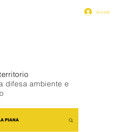
Accedi
PPENNINO
SEGNALAZIONI
erritorio
la difesa ambiente e
co
LA PIANA