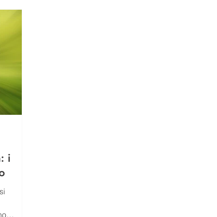
LEZIONI
COMUNICATI STAMPA
MATERIALI SCUOLE
Comunicato Progetto FarmCom
provvisori
REPORT
RepTesMont
ATTIVITA' DIDATTICHE
Agricoltu
: i
mo
si
no