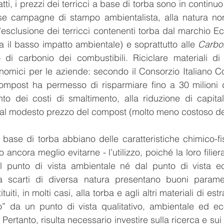
tti, i prezzi dei terricci a base di torba sono in continu
e campagne di stampo ambientalista, alla natura non 
l’esclusione dei terricci contenenti torba dal marchio Ec
a il basso impatto ambientale) e soprattutto alle 
Carbo
 di carbonio dei combustibili. Riciclare materiali di 
omici per le aziende: secondo il Consorzio Italiano Co
 compost ha permesso di risparmiare fino a 30 milioni 
nto dei costi di smaltimento, alla riduzione di capitale
e al modesto prezzo del compost (molto meno costoso del
 base di torba abbiano delle caratteristiche chimico-fisi
 ancora meglio evitarne - l’utilizzo, poiché la loro filier
l punto di vista ambientale né dal punto di vista ec
da scarti di diversa natura presentano buoni parametri
iti, in molti casi, alla torba e agli altri materiali di estr
tto” da un punto di vista qualitativo, ambientale ed e
Pertanto, risulta necessario investire sulla ricerca e sui d