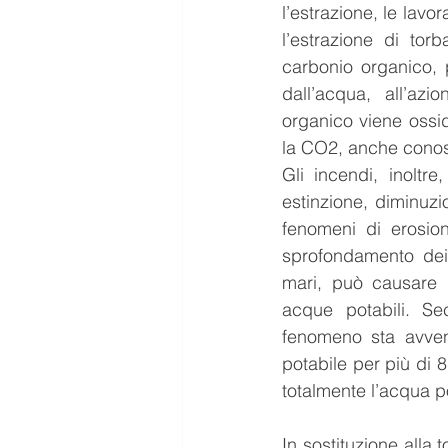
l’estrazione, le lavo
l’estrazione di tor
carbonio organico,
dall’acqua, all’azi
organico viene ossid
la CO2, anche conos
Gli incendi, inoltr
estinzione, diminuzio
fenomeni di erosion
sprofondamento dei 
mari, può causare 
acque potabili. Se
fenomeno sta avven
potabile per più di 8
totalmente l’acqua p
In sostituzione alla 