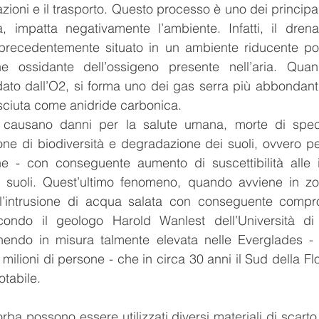
razioni e il trasporto. Questo processo è uno dei principali
ba, impatta negativamente l’ambiente. Infatti, il dren
 precedentemente situato in un ambiente riducente p
one ossidante dell’ossigeno presente nell’aria. Quan
ato dall’O2, si forma uno dei gas serra più abbondanti 
ciuta come anidride carbonica.
e, causano danni per la salute umana, morte di speci
ne di biodiversità e degradazione dei suoli, ovvero perdi
e - con conseguente aumento di suscettibilità alle i
suoli. Quest’ultimo fenomeno, quando avviene in zon
l’intrusione di acqua salata con conseguente compro
condo il geologo Harold Wanlest dell’Università di
endo in misura talmente elevata nelle Everglades - 
 milioni di persone - che in circa 30 anni il Sud della Fl
otabile.
torba possono essere utilizzati diversi materiali di scarto.