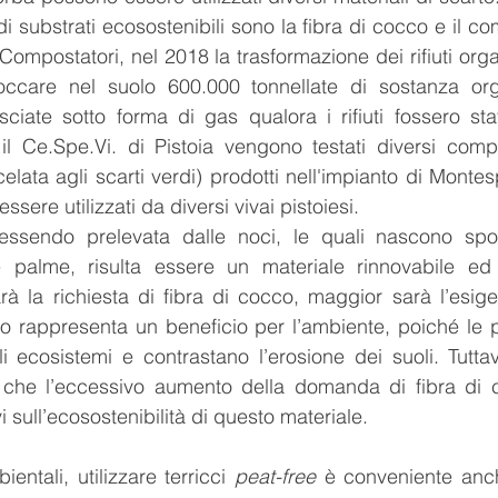
i substrati ecosostenibili sono la fibra di cocco e il c
 Compostatori, nel 2018 la trasformazione dei rifiuti org
occare nel suolo 600.000 tonnellate di sostanza orga
sciate sotto forma di gas qualora i rifiuti fossero stati
 il Ce.Spe.Vi. di Pistoia vengono testati diversi compo
ta agli scarti verdi) prodotti nell'impianto di Montespe
essere utilizzati da diversi vivai pistoiesi.
essendo prelevata dalle noci, le quali nascono spo
 palme, risulta essere un materiale rinnovabile ed e
rà la richiesta di fibra di cocco, maggior sarà l’esige
 rappresenta un beneficio per l’ambiente, poiché le pi
ecosistemi e contrastano l’erosione dei suoli. Tuttavi
o che l’eccessivo aumento della domanda di fibra di 
i sull’ecosostenibilità di questo materiale. 
entali, utilizzare terricci 
peat-free
 è conveniente anch