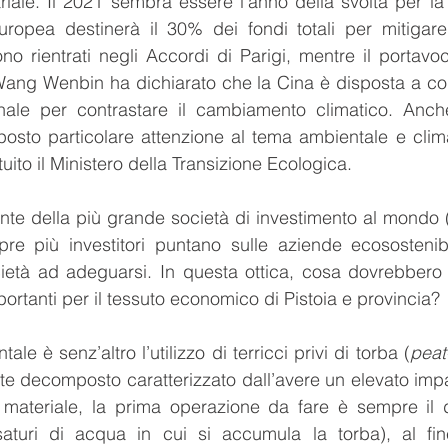
riale. Il 2021 sembra essere l’anno della svolta per la 
uropea destinerà il 30% dei fondi totali per mitigare
ono rientrati negli Accordi di Parigi, mentre il portavoc
Wang Wenbin ha dichiarato che la Cina è disposta a col
nale per contrastare il cambiamento climatico. Anche l
sto particolare attenzione al tema ambientale e climat
tituito il Ministero della Transizione Ecologica.
dente della più grande società di investimento al mondo 
re più investitori puntano sulle aziende ecosostenibil
età ad adeguarsi. In questa ottica, cosa dovrebbero f
portanti per il tessuto economico di Pistoia e provincia?
le è senz’altro l’utilizzo di terricci privi di torba (
peat
e decomposto caratterizzato dall’avere un elevato impa
 materiale, la prima operazione da fare è sempre il d
saturi di acqua in cui si accumula la torba), al fin