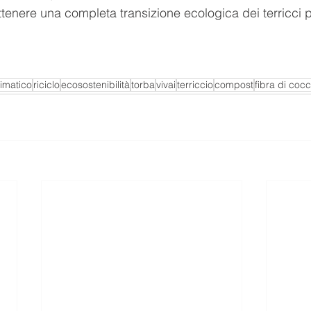
 ottenere una completa transizione ecologica dei terricci p
imatico
riciclo
ecosostenibilità
torba
vivai
terriccio
compost
fibra di coc