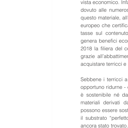
vista economico. Infa
dovuto alle numeros
questo materiale, al
europeo che certific
tasse sul contenuto
genera benefici econ
2018 la filiera del
grazie all’abbattime
acquistare terricci 
Sebbene i terricci a
opportuno ridurne - o
è sostenibile né da
materiali derivati 
possono essere sostitu
il substrato “perfe
ancora stato trovato. 