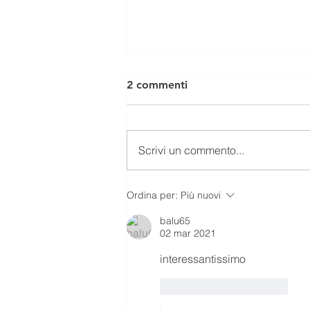
2 commenti
Scrivi un commento...
EX FORNACIONE DI VIA
Ordina per:
Più nuovi
FONDA DI VICOFARO.
balu65
02 mar 2021
interessantissimo 
Mi piace
Rispondi