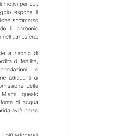
 motivi per cui, 
aggio espone il 
oiché sommerso 
do il carbonio 
nell’atmosfera: 
e a rischio di 
ta di fertilità, 
nondazioni - e 
e adiacenti ai 
missione delle 
 Miami, questo 
fonte di acqua 
orida avrà perso 
 I più adoperati 