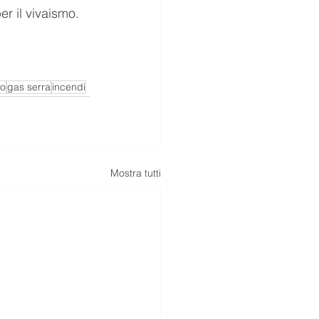
er il vivaismo.
co
gas serra
incendi
Mostra tutti