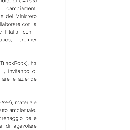
lotta al 
Climate 
 i cambiamenti 
e del Ministero 
laborare con la 
’Italia, con il 
ico; il premier 
(BlackRock), ha 
i, invitando di 
are le aziende 
-free
), materiale 
tto ambientale. 
renaggio delle 
e di agevolare 