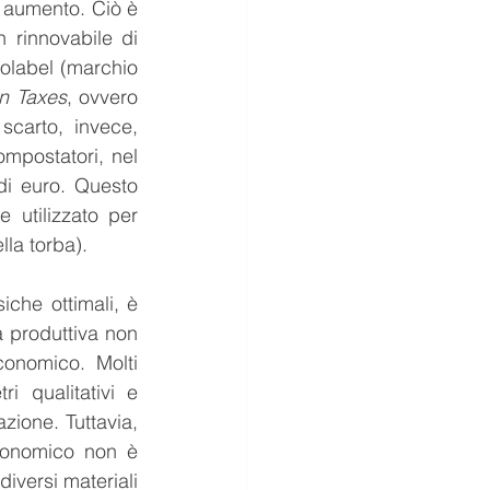
o aumento. Ciò è 
rinnovabile di 
olabel (marchio 
n Taxes
, ovvero 
scarto, invece, 
mpostatori, nel 
di euro. Questo 
 utilizzato per 
la torba).
che ottimali, è 
a produttiva non 
onomico. Molti 
 qualitativi e 
azione. Tuttavia, 
conomico non è 
iversi materiali 