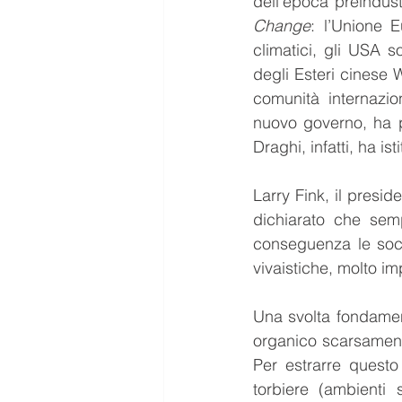
dell’epoca preindust
Change
: l’Unione E
climatici, gli USA s
degli Esteri cinese 
comunità internazio
nuovo governo, ha po
Draghi, infatti, ha is
Larry Fink, il presi
dichiarato che semp
conseguenza le soci
vivaistiche, molto im
Una svolta fondamenta
organico scarsament
Per estrarre questo
torbiere (ambienti 