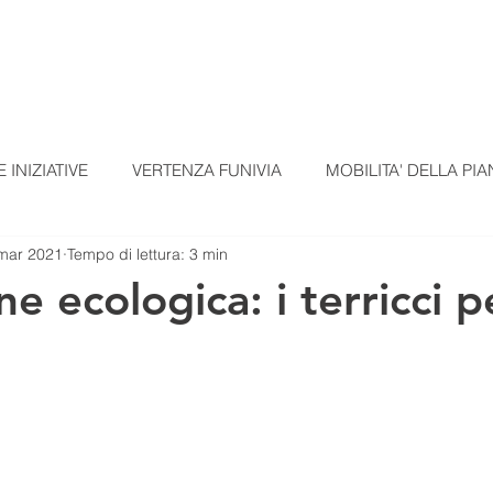
TI
TESSERAMENTO
BLOG
UN ALTRO A
 INIZIATIVE
VERTENZA FUNIVIA
MOBILITA' DELLA PIA
mar 2021
Tempo di lettura: 3 min
EZIONI
COMUNICATI STAMPA
MATERIALI SCUOLE
ne ecologica: i terricci pe
omunicato Progetto FarmCom
provvisori
REPORT DI PI
RepTesMont
ATTIVITA' DIDATTICHE
Agricoltura