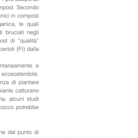
ompost. Secondo 
anici in compost 
nica, le quali 
 bruciati negli 
st di “qualità” 
rtoli (FI) dalla 
ntaneamente e 
cosostenibile. 
nza di piantare 
ante catturano 
a, alcuni studi 
cocco potrebbe 
e dal punto di 