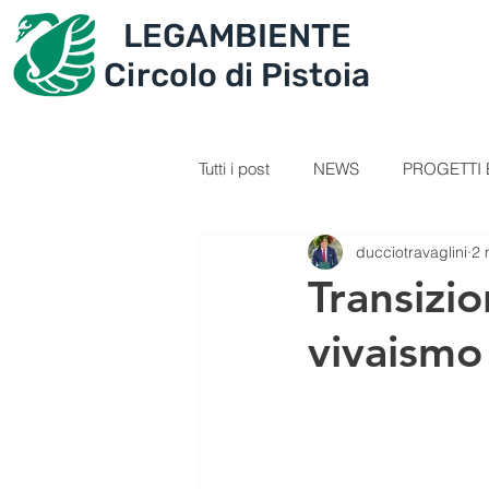
LEGAMBIENTE
IL CIRCOLO
PROGET
Circolo di Pistoia
Tutti i post
NEWS
PROGETTI E
ducciotravaglini
2 
SEZIONE GIOVANI
VIDEOL
Transizio
vivaismo
PERCORSI
RICETTE
C
IL TESORO DELLA MONTAGNA