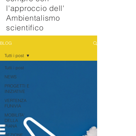
l'approccio dell'
Ambientalismo
scientifico
BLOG
Tutti i post
Tutti i post
NEWS
PROGETTI E
INIZIATIVE
VERTENZA
FUNIVIA
MOBILITA'
DELLA
PIANA
SEZIONE