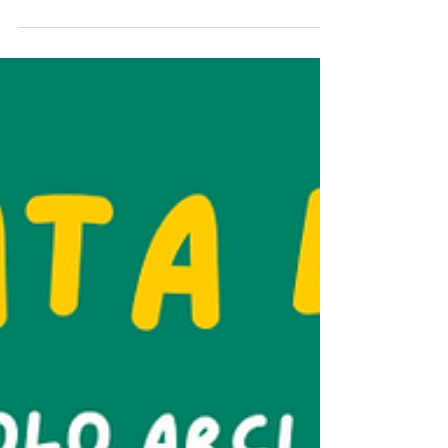
Unisciti a noi! Diventa socio Legambiente
Pistoia