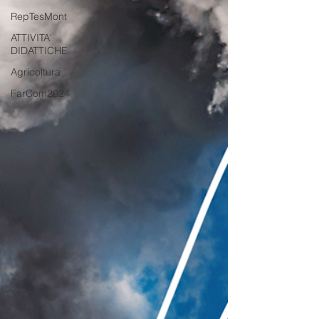
RepTesMont
ATTIVITA'
DIDATTICHE
Agricoltura
FarCom2024