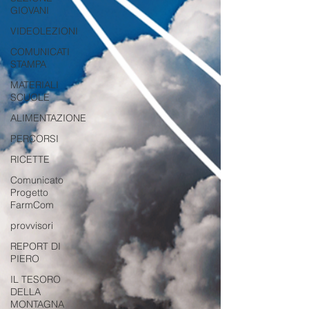
GIOVANI
VIDEOLEZIONI
COMUNICATI
STAMPA
MATERIALI
SCUOLE
ALIMENTAZIONE
PERCORSI
RICETTE
Comunicato
Progetto
FarmCom
provvisori
REPORT DI
PIERO
IL TESORO
DELLA
MONTAGNA