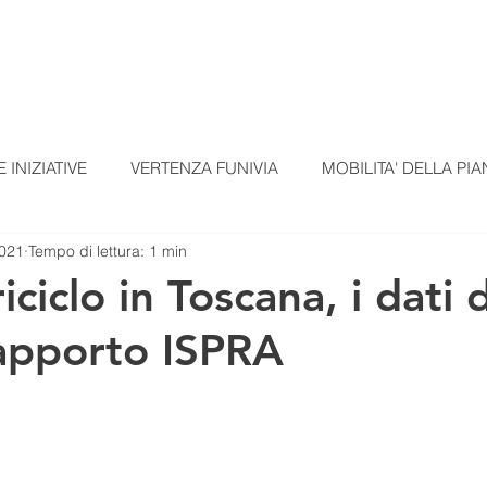
TI
TESSERAMENTO
BLOG
UN ALTRO A
 INIZIATIVE
VERTENZA FUNIVIA
MOBILITA' DELLA PIA
2021
Tempo di lettura: 1 min
EZIONI
COMUNICATI STAMPA
MATERIALI SCUOLE
riciclo in Toscana, i dati 
apporto ISPRA
omunicato Progetto FarmCom
provvisori
REPORT DI PI
RepTesMont
ATTIVITA' DIDATTICHE
Agricoltura