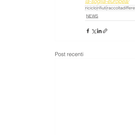
la-soglia-europea/
riciclo
rifiuti
raccoltadiffer
NEWS
Post recenti