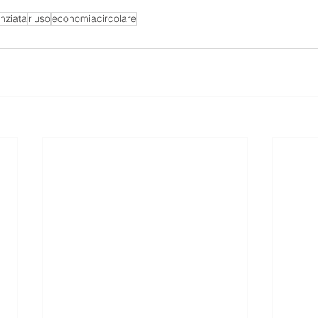
enziata
riuso
economiacircolare