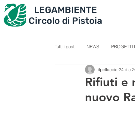
LEGAMBIENTE
IL CIRCOLO
PROGET
Circolo di Pistoia
Tutti i post
NEWS
PROGETTI E
ilpellaccia
24 dic 
SEZIONE GIOVANI
VIDEOL
Rifiuti e 
nuovo R
PERCORSI
RICETTE
C
IL TESORO DELLA MONTAGNA