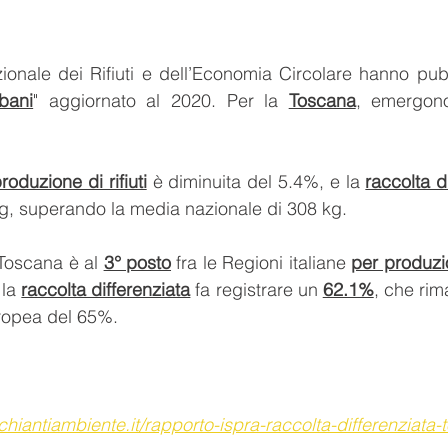
onale dei Rifiuti e dell’Economia Circolare hanno pubb
bani
" aggiornato al 2020. Per la 
Toscana
, emergono 
roduzione di rifiuti
 è diminuita del 5.4%, e la 
raccolta d
kg, superando la media nazionale di 308 kg. 
 Toscana è al 
3° posto
 fra le Regioni italiane 
per produzio
la 
raccolta differenziata
 fa registrare un 
62.1%
, che rim
uropea del 65%. 
hiantiambiente.it/rapporto-ispra-raccolta-differenziata-