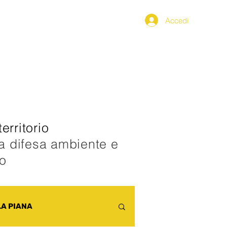
Accedi
PPENNINO
SEGNALAZIONI
erritorio
la difesa ambiente e
co
LA PIANA