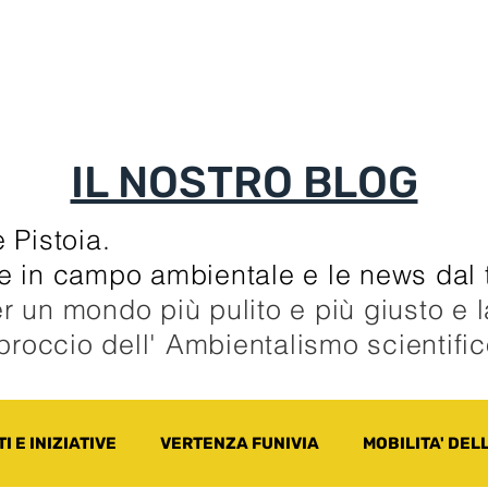
TI
TESSERAMENTO
BLOG
UN ALTRO A
IL NOSTRO BLOG
 Pistoia.
zie in campo ambientale e le news dal t
r un mondo più pulito e più giusto e 
pproccio dell' Ambientalismo scientifi
I E INIZIATIVE
VERTENZA FUNIVIA
MOBILITA' DEL