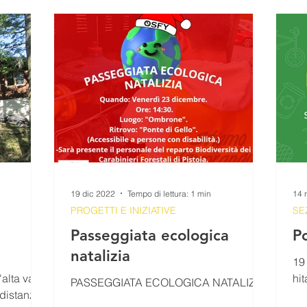
LEZIONI
COMUNICATI STAMPA
MATERIALI SCUOLE
Comunicato Progetto FarmCom
provvisori
REPORT
RepTesMont
ATTIVITA' DIDATTICHE
Agricoltu
19 dic 2022
Tempo di lettura: 1 min
14 
PROGETTI E INIZIATIVE
SE
Passeggiata ecologica
P
natalizia
19
alta valle
hit
PASSEGGIATA ECOLOGICA NATALIZIA
 distanza