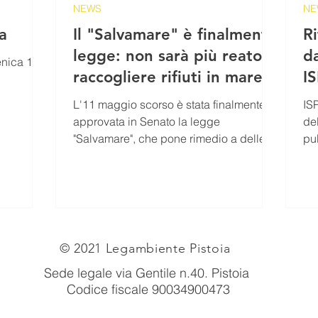
NEWS
NE
a
Il "Salvamare" è finalmente
Ri
legge: non sarà più reato
d
nica 13
raccogliere rifiuti in mare,
I
fiumi o laghi
L'11 maggio scorso è stata finalmente
IS
approvata in Senato la legge
de
"Salvamare", che pone rimedio a delle
pub
incongruenze sul tema dei...
Urb
© 2021 Legambiente Pistoia
Sede legale via Gentile n.40
. Pistoia
Codice fiscale 90034900473