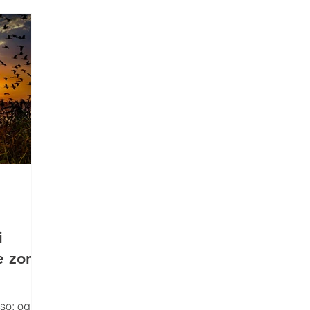
LEZIONI
COMUNICATI STAMPA
MATERIALI SCUOLE
Comunicato Progetto FarmCom
provvisori
REPORT
RepTesMont
ATTIVITA' DIDATTICHE
Agricoltu
i
le zone
sso: ogni