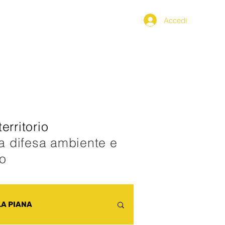
Accedi
PPENNINO
SEGNALAZIONI
erritorio
la difesa ambiente e
co
LA PIANA