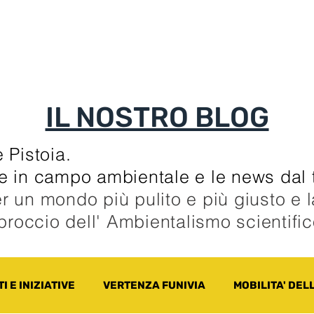
TI
TESSERAMENTO
BLOG
UN ALTRO A
IL NOSTRO BLOG
 Pistoia.
zie in campo ambientale e le news dal t
r un mondo più pulito e più giusto e 
pproccio dell' Ambientalismo scientifi
I E INIZIATIVE
VERTENZA FUNIVIA
MOBILITA' DEL