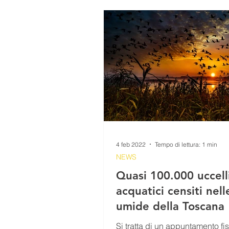
SEZIONE GIOVANI
VIDEO
PERCORSI
RICETTE
IL TESORO DELLA MONTAGNA
4 feb 2022
Tempo di lettura: 1 min
NEWS
Quasi 100.000 uccell
acquatici censiti nel
umide della Toscana
Si tratta di un appuntamento fi