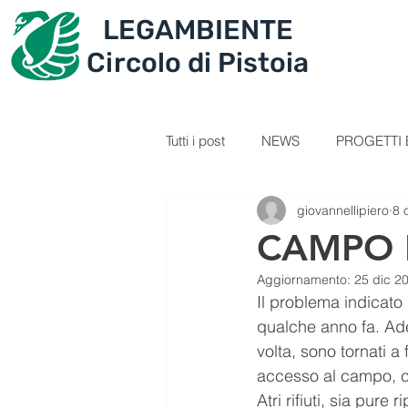
LEGAMBIENTE
IL CIRCOLO
PROGET
Circolo di Pistoia
Tutti i post
NEWS
PROGETTI E
giovannellipiero
8 
SEZIONE GIOVANI
VIDEOL
CAMPO R
Aggiornamento:
25 dic 2
PERCORSI
RICETTE
C
Il problema indicato 
qualche anno fa. Ades
volta, sono tornati a 
IL TESORO DELLA MONTAGNA
accesso al campo, con
Atri rifiuti, sia pur