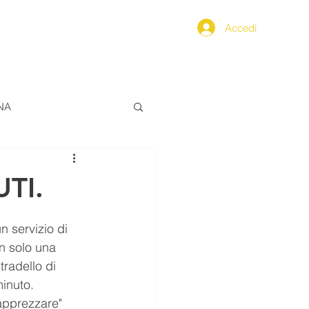
Accedi
PPENNINO
SEGNALAZIONI
NA
ALIMENTAZIONE
TI.
ERO
n servizio di 
on solo una 
tradello di 
FarCom2024
minuto.
"apprezzare" 