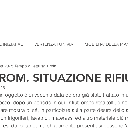
TI
TESSERAMENTO
BLOG
UN ALTRO A
 INIZIATIVE
VERTENZA FUNIVIA
MOBILITA' DELLA PIA
ott 2025
Tempo di lettura: 1 min
EZIONI
COMUNICATI STAMPA
MATERIALI SCUOLE
OM. SITUAZIONE RIFIU
025
omunicato Progetto FarmCom
provvisori
REPORT DI PI
in oggetto è di vecchia data ed era già stato trattato in u
so, dopo un periodo in cui i rifiuti erano stati tolti, e n
fare mostra di sé, in particolare sulla parte destra dello s
RepTesMont
ATTIVITA' DIDATTICHE
Agricoltura
 frigoriferi, lavatrici, materassi ed altro materiale più 
e ripresi da lontano, ma chiaramente presenti, si possono 