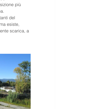
sizione più 
ea.
anti del 
ma esiste, 
nte scarica, a 