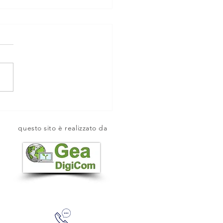
ZZA SAN LORENZO.
questo sito è realizzato da