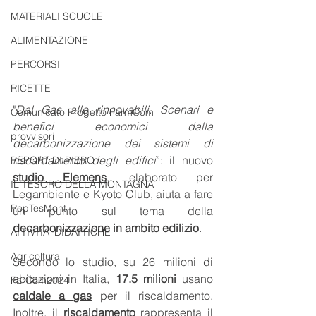
MATERIALI SCUOLE
ALIMENTAZIONE
PERCORSI
RICETTE
"
Dal Gas alle rinnovabili. Scenari e 
Comunicato Progetto FarmCom
benefici economici dalla 
provvisori
decarbonizzazione dei sistemi di 
riscaldamento degli edifici
”: il nuovo 
REPORT DI PIERO
studio Elemens
, elaborato per 
IL TESORO DELLA MONTAGNA
Legambiente e Kyoto Club, aiuta a fare 
RepTesMont
un punto sul tema della 
decarbonizzazione in ambito edilizio
.
ATTIVITA' DIDATTICHE
Agricoltura
Secondo lo studio, su 26 milioni di 
abitazioni in Italia, 
17.5 milioni
 usano 
FarCom2024
caldaie a gas
 per il riscaldamento. 
Inoltre, il 
riscaldamento 
rappresenta il 