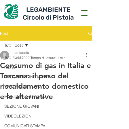
LEGAMBIENTE
Circolo di Pistoia
Post
Tutti i post
ilpellaccia
Tutti i post
8 apr 2022
Tempo di lettura: 1 min
Consumo di gas in Italia e
NEWS
Toscana: il peso del
PROGETTI E INIZIATIVE
riscaldamento domestico
VERTENZA FUNIVIA
e le alternative
MOBILITA' DELLA PIANA
SEZIONE GIOVANI
VIDEOLEZIONI
COMUNICATI STAMPA