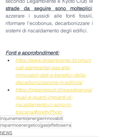
secondo Legambiente e Kyoto Club le 
strade da seguire sono molteplici
: 
azzerare i sussidi alle fonti fossili, 
riformare l'ecobonus, decarbonizzare i 
sistemi di riscaldamento degli edifici.
Fonti e approfondimenti:
https://www.legambiente.it/comuni
cati-stampa/dal-gas-alle-
rinnovabili-dati-e-benefici-della-
decarbonizzazione-in-edilizia/
https://greenreport.it/news/energia/
quali-e-quanti-impianti-di-
riscaldamento-ci-sono-in-
toscana/#prettyPhoto
inquinamento
energierinnovabili
risparmioenergetico
gas
effettoserra
NEWS