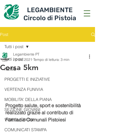
LEGAMBIENTE
Circolo di Pistoia
Post
Tutti i post
Legambiente PT
Tutti i post
20 dic 2021
Tempo di lettura: 3 min
Corsa 5km
NEWS
PROGETTI E INIZIATIVE
VERTENZA FUNIVIA
MOBILITA' DELLA PIANA
Progetto salute, sport e sostenibilità 
SEZIONE GIOVANI
realizzato grazie al contributo di 
Farmacie Comunali Pistoiesi 
VIDEOLEZIONI
COMUNICATI STAMPA