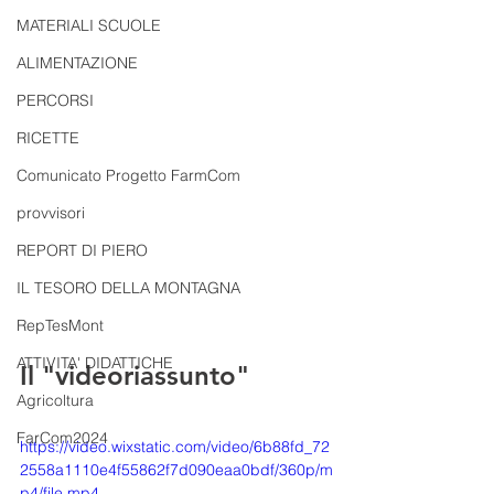
MATERIALI SCUOLE
ALIMENTAZIONE
PERCORSI
RICETTE
Comunicato Progetto FarmCom
provvisori
REPORT DI PIERO
IL TESORO DELLA MONTAGNA
RepTesMont
ATTIVITA' DIDATTICHE
Il "videoriassunto"
Agricoltura
FarCom2024
https://video.wixstatic.com/video/6b88fd_72
2558a1110e4f55862f7d090eaa0bdf/360p/m
p4/file.mp4