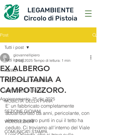
LEGAMBIENTE
Circolo di Pistoia
Post
Tutti i post
giovannellipiero
Tutti i post
13 lug 2025
Tempo di lettura: 1 min
EX ALBERGO
NEWS
TRIPOLITANIA A
PROGETTI E INIZIATIVE
CAMPOTIZZORO.
VERTENZA FUNIVIA
Aggiornamento:
25 dic 2025
MOBILITA' DELLA PIANA
E' un fabbricato completamente 
SEZIONE GIOVANI
abbandonato da anni, pericolante, con 
almeno quattro punti in cui il tetto ha 
VIDEOLEZIONI
ceduto. Ci troviamo all'interno del Viale 
COMUNICATI STAMPA
Luigi Orlando, che si trova sulla 