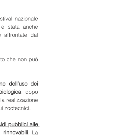
estival nazionale 
 è stata anche 
affrontate dal 
atto che non può 
ne dell’uso dei 
biologica
 dopo 
 la realizzazione 
ui zootecnici.
idi pubblici alle 
  rinnovabili
. La 