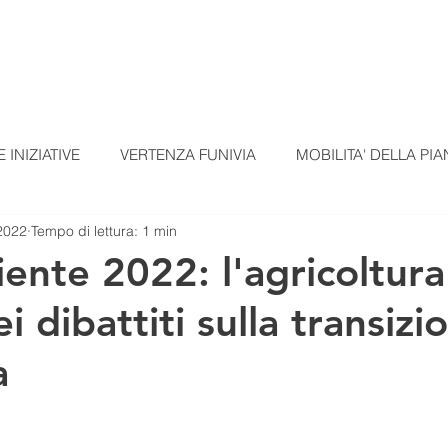
TI
TESSERAMENTO
BLOG
UN ALTRO A
 INIZIATIVE
VERTENZA FUNIVIA
MOBILITA' DELLA PIA
2022
Tempo di lettura: 1 min
EZIONI
COMUNICATI STAMPA
MATERIALI SCUOLE
ente 2022: l'agricoltura
i dibattiti sulla transizi
omunicato Progetto FarmCom
provvisori
REPORT DI PI
a
RepTesMont
ATTIVITA' DIDATTICHE
Agricoltura