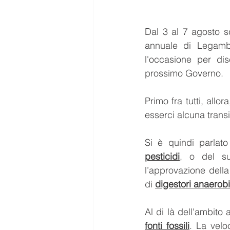
Dal 3 al 7 agosto sc
annuale di Legambi
l'occasione per dis
prossimo Governo.
Primo fra tutti, allor
esserci alcuna trans
Si è quindi parlat
pesticidi
, o del su
l’approvazione della
di 
digestori anaerobi
Al di là dell'ambito 
fonti fossili
. La veloc