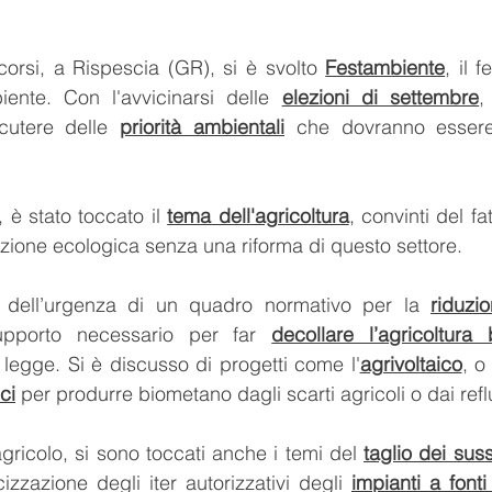
orsi, a Rispescia (GR), si è svolto 
Festambiente
, il f
ente. Con l'avvicinarsi delle 
elezioni di settembre
,
cutere delle 
priorità ambientali
 che dovranno essere 
a, è stato toccato il 
tema dell'agricoltura
, convinti del f
izione ecologica senza una riforma di questo settore.
o dell’urgenza di un quadro normativo per la 
riduzio
pporto necessario per far 
decollare l’agricoltura 
 legge. Si è discusso di progetti come l'
agrivoltaico
, o
ci
 per produrre biometano dagli scarti agricoli o dai refl
agricolo, si sono toccati anche i temi del 
taglio dei suss
izzazione degli iter autorizzativi degli 
impianti a fonti