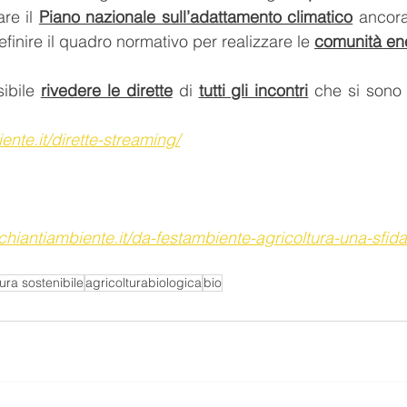
re il 
Piano nazionale sull’adattamento climatico
 ancora
finire il quadro normativo per realizzare le 
comunità en
ibile 
rivedere le dirette
 di 
tutti gli incontri
 che si sono s
ente.it/dirette-streaming/
hiantiambiente.it/da-festambiente-agricoltura-una-sfida
tura sostenibile
agricolturabiologica
bio