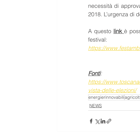
necessità di approva
2018. L’urgenza di de
A questo 
link 
è poss
festival:
https://www.festambi
Fonti
:
https://www.toscanac
vista-delle-elezioni/
energierinnovabili
agricol
NEWS