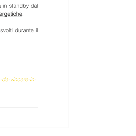
 in standby dal 
ergetiche
.
volti durante il 
-da-vincere-in-