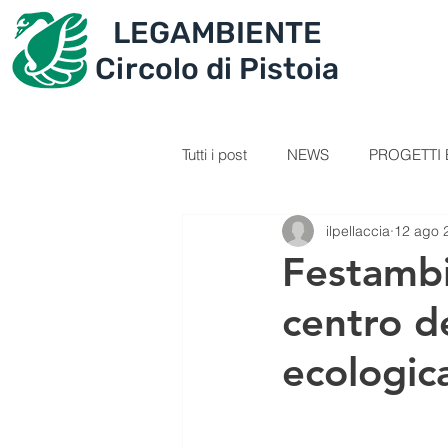
LEGAMBIENTE
IL CIRCOLO
PROGET
Circolo di Pistoia
Tutti i post
NEWS
PROGETTI E
ilpellaccia
12 ago 
SEZIONE GIOVANI
VIDEOL
Festambi
centro de
PERCORSI
RICETTE
C
ecologic
IL TESORO DELLA MONTAGNA