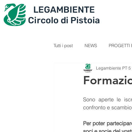
LEGAMBIENTE
IL CIRCOLO
PROGET
Circolo di Pistoia
Tutti i post
NEWS
PROGETTI E
Legambiente PT
5
SEZIONE GIOVANI
VIDEOL
Formazio
PERCORSI
RICETTE
C
Sono aperte le iscr
confronto e scambio d
IL TESORO DELLA MONTAGNA
Per poter partecipare
soci e socie del vost