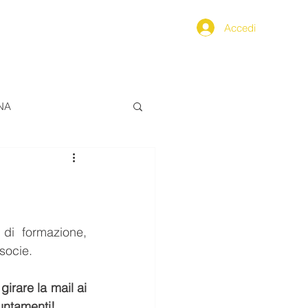
Accedi
PPENNINO
SEGNALAZIONI
NA
ALIMENTAZIONE
ERO
 di formazione, 
socie. 
FarCom2024
irare la mail ai 
puntamenti!