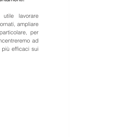
tile lavorare 
rnati, ampliare 
articolare, per 
ncentreremo ad 
iù efficaci sui 