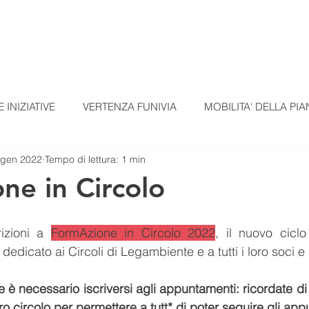
TI
TESSERAMENTO
BLOG
UN ALTRO A
 INIZIATIVE
VERTENZA FUNIVIA
MOBILITA' DELLA PIA
 gen 2022
Tempo di lettura: 1 min
EZIONI
COMUNICATI STAMPA
MATERIALI SCUOLE
ne in Circolo
omunicato Progetto FarmCom
provvisori
REPORT DI PI
izioni a 
FormAzione in Circolo 2022
, il nuovo ciclo
edicato ai Circoli di Legambiente e a tutti i loro soci e 
RepTesMont
ATTIVITA' DIDATTICHE
Agricoltura
 è necessario iscriversi agli appuntamenti: ricordate di g
ro circolo per permettere a tutt* di poter seguire gli ap