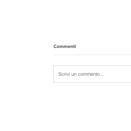
Commenti
Scrivi un commento...
EX FORNACIONE DI VIA
FONDA DI VICOFARO.