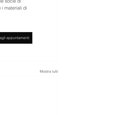
le socie di 
i materiali di 
i agli appuntamenti
Mostra tutti