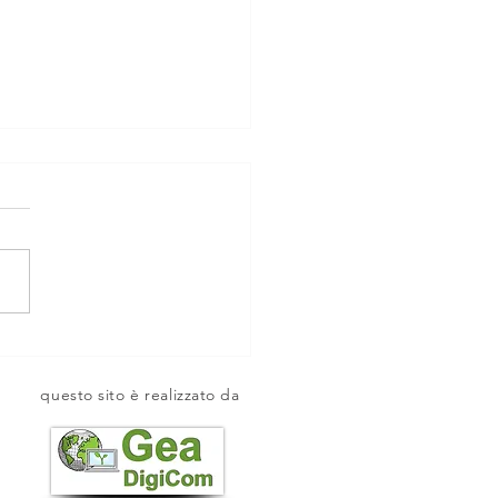
erenza La Ferrovia
ettana e la Montagna
questo sito è realizzato da
oiese