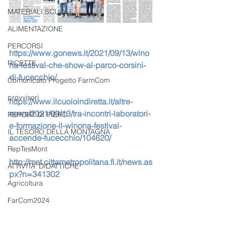
MATERIALI SCUOLE
ALIMENTAZIONE
PERCORSI
https://www.gonews.it/2021/09/13/wino
RICETTE
na-festival-che-show-al-parco-corsini-
di-fucecchio/
Comunicato Progetto FarmCom
provvisori
https://www.ilcuoioindiretta.it/altre-
news/2021/09/13/tra-incontri-laboratori-
REPORT DI PIERO
e-formazione-il-winona-festival-
IL TESORO DELLA MONTAGNA
accende-fucecchio/104620/
RepTesMont
http://met.cittametropolitana.fi.it/news.as
ATTIVITA' DIDATTICHE
px?n=341302
Agricoltura
FarCom2024