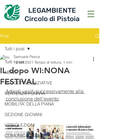
LEGAMBIENTE
Circolo di Pistoia
Post
Tutti i post
Samuele Pesce
Tutti i post
16 set 2021
Tempo di lettura: 1 min
IL dopo WI:NONA
NEWS
FESTIVAL
PROGETTI E INIZIATIVE
Articoli usciti successivamente alla 
VERTENZA FUNIVIA
conclusione dell'evento
:
MOBILITA' DELLA PIANA
SEZIONE GIOVANI
VIDEOLEZIONI
COMUNICATI STAMPA